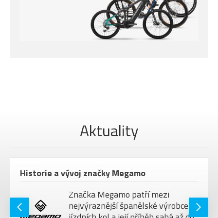
Aktuality
Historie a vývoj značky Megamo
Značka Megamo patří mezi
nejvýraznější španělské výrobce
jízdních kol a její příběh sahá až do