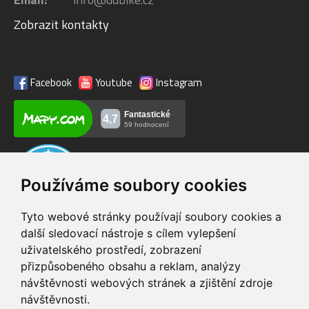
Zobrazit kontakty
Facebook
Youtube
Instagram
Používáme soubory cookies
Tyto webové stránky používají soubory cookies a
další sledovací nástroje s cílem vylepšení
uživatelského prostředí, zobrazení
VIP servis
Testovací trať
přizpůsobeného obsahu a reklam, analýzy
na zakoupená
možnost vyzkoušet si
návštěvnosti webových stránek a zjištění zdroje
elektrokola
elektrokola
návštěvnosti.
Doprava ZDARMA
Dodání do 24h