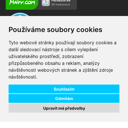
Používáme soubory cookies
Tyto webové stránky používají soubory cookies a
další sledovací nástroje s cílem vylepšení
uživatelského prostředí, zobrazení
VIP servis
Testovací trať
přizpůsobeného obsahu a reklam, analýzy
na zakoupená
možnost vyzkoušet si
návštěvnosti webových stránek a zjištění zdroje
elektrokola
elektrokola
návštěvnosti.
Doprava ZDARMA
Dodání do 24h
pro objednávky nad 1600
zboží skladem při
Kč
objednání do 14:00
Souhlasím
Odmítám
Upravit mé předvolby
Copyright © 2026 DD PNEU s.r.o. Všechna práva vyhrazena.
bb9
FILTROVAT PRODUKTY
Designed by