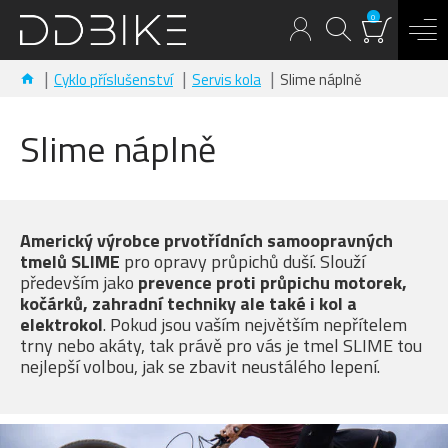
0
Cyklo příslušenství
Servis kola
Slime náplně
Slime náplně
Americký výrobce prvotřídních samoopravných
tmelů SLIME
pro opravy průpichů duší. Slouží
především jako
prevence proti průpichu motorek,
kočárků, zahradní techniky ale také i kol a
elektrokol
. Pokud jsou vaším největším nepřítelem
trny nebo akáty, tak právě pro vás je tmel SLIME tou
nejlepší volbou, jak se zbavit neustálého lepení.