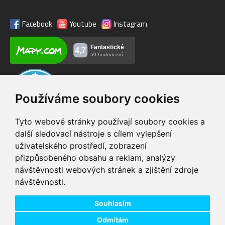
Facebook
Youtube
Instagram
Používáme soubory cookies
Tyto webové stránky používají soubory cookies a
další sledovací nástroje s cílem vylepšení
uživatelského prostředí, zobrazení
VIP servis
Testovací trať
přizpůsobeného obsahu a reklam, analýzy
na zakoupená
možnost vyzkoušet si
návštěvnosti webových stránek a zjištění zdroje
elektrokola
elektrokola
návštěvnosti.
Doprava ZDARMA
Dodání do 24h
pro objednávky nad 1600
zboží skladem při
Kč
objednání do 14:00
Souhlasím
Odmítám