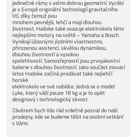
jedinečné rámy s velmi dobrou geometrií. Vyrábí
je v Evropě originální technologií gravitačního
lití, díky čemuž jsou
mnohem pevnější, lehčí a mají dlouhou
životnost. Haibike také osazuje elektrokola těmi
nejlepšími motory na světě – Yamaha a Bosch.
Vynikají úžasnými jízdními vlastnostmi,
přirozenou asistencí, skvělou dynamikou,
dlouhou životností a vysokou
spolehlivostí. Samozřejmostí jsou prvojakostní
baterie s dlouhou životností. Jako součást inovací
letos Haibike začíná prodávat také nejlehčí
horské
elektrokolo ve své nabídce. Jedná se o model
Lyke, který váží pouze 18 kg a je to opět
designový i technologický skvost.
Závěrem bych Vás rád srdečně pozval do naší
prodejny, kde se budeme těšit na osobní setkání
s Vámi.