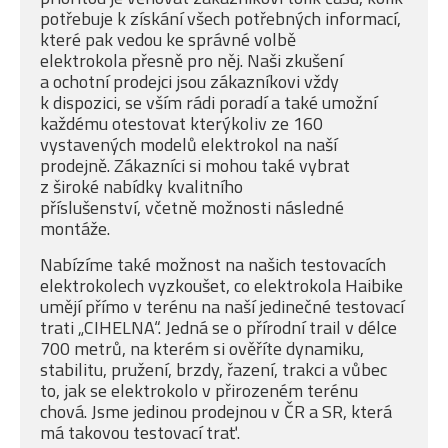
potřebuje k získání všech potřebných informací,
které pak vedou ke správné volbě
elektrokola přesně pro něj. Naši zkušení
a ochotní prodejci jsou zákazníkovi vždy
k dispozici, se vším rádi poradí a také umožní
každému otestovat kterýkoliv ze 160
vystavených modelů elektrokol na naší
prodejně. Zákazníci si mohou také vybrat
z široké nabídky kvalitního
příslušenství, včetně možnosti následné
montáže.
Nabízíme také možnost na našich testovacích
elektrokolech vyzkoušet, co elektrokola Haibike
umějí přímo v terénu na naší jedinečné testovací
trati „CIHELNA“. Jedná se o přírodní trail v délce
700 metrů, na kterém si ověříte dynamiku,
stabilitu, pružení, brzdy, řazení, trakci a vůbec
to, jak se elektrokolo v přirozeném terénu
chová. Jsme jedinou prodejnou v ČR a SR, která
má takovou testovací trať.