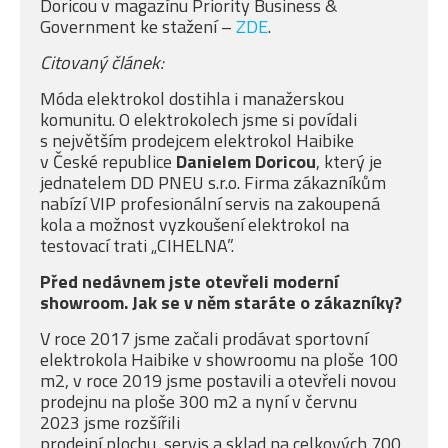
Doricou v magazínu Priority Business &
Government ke stažení –
ZDE
.
Citovaný článek:
Móda elektrokol dostihla i manažerskou
komunitu. O elektrokolech jsme si povídali
s největším prodejcem elektrokol Haibike
v České republice
Danielem Doricou
, který je
jednatelem DD PNEU s.r.o. Firma zákazníkům
nabízí VIP profesionální servis na zakoupená
kola a možnost vyzkoušení elektrokol na
testovací trati „CIHELNA”.
Před nedávnem jste otevřeli moderní
showroom. Jak se v něm staráte o zákazníky?
V roce 2017 jsme začali prodávat sportovní
elektrokola Haibike v showroomu na ploše 100
m2, v roce 2019 jsme postavili a otevřeli novou
prodejnu na ploše 300 m2 a nyní v červnu
2023 jsme rozšířili
prodejní plochu, servis a sklad na celkových 700