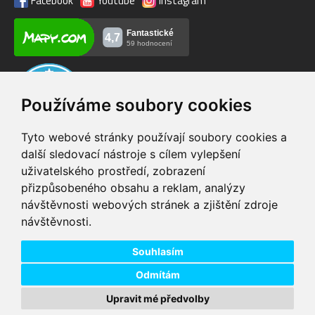
Facebook
Youtube
Instagram
Používáme soubory cookies
Tyto webové stránky používají soubory cookies a
další sledovací nástroje s cílem vylepšení
uživatelského prostředí, zobrazení
VIP servis
Testovací trať
přizpůsobeného obsahu a reklam, analýzy
na zakoupená
možnost vyzkoušet si
návštěvnosti webových stránek a zjištění zdroje
elektrokola
elektrokola
návštěvnosti.
Doprava ZDARMA
Dodání do 24h
pro objednávky nad 1600
zboží skladem při
Kč
objednání do 14:00
Souhlasím
Odmítám
Upravit mé předvolby
Copyright © 2026 DD PNEU s.r.o. Všechna práva vyhrazena.
bb9