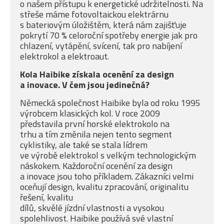
o našem přístupu k energetické udržitelnosti. Na
střeše máme fotovoltaickou elektrárnu
s bateriovým úložištěm, která nám zajišťuje
pokrytí 70 % celoroční spotřeby energie jak pro
chlazení, vytápění, svícení, tak pro nabíjení
elektrokol a elektroaut.
Kola Haibike získala ocenění za design
a inovace. V čem jsou jedinečná?
Německá společnost Haibike byla od roku 1995
výrobcem klasických kol. V roce 2009
představila první horské elektrokolo na
trhu a tím změnila nejen tento segment
cyklistiky, ale také se stala lídrem
ve výrobě elektrokol s velkým technologickým
náskokem. Každoroční ocenění za design
a inovace jsou toho příkladem. Zákazníci velmi
oceňují design, kvalitu zpracování, originalitu
řešení, kvalitu
dílů, skvělé jízdní vlastnosti a vysokou
spolehlivost. Haibike používá své vlastní