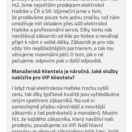
m2. Jsme největším prodejcem elektrokol
Haibike v ČR a SR. Výjimeční jsme v tom,
že prodáváme pouze tuto jednu značku, což nám
umožňuje mít skladem přes 400 elektrokol
Haibike a profesionální servis. Díky tomu nás
navštěvují zákazníci od Aše po Košice a neváhají
přijet k nám z velké dálky. Zákazník je pro nás
vždy tím nejdůležitějším partnerem, a tak mu
věnujeme maximální péči. O tom, jak o ně
pečujeme, odpovím pak v další odpovědi.
Manažerská klientela je náročná. Jaké služby
nabízíte pro VIP klientelu?
I když mají elektrokola Haibike trochu vyšší
cenu, tak díky špičkové kvalitě jsou vyhledávána
celým spektrem zákazníků. Na své si
samozřejmě přijdou náročnější a movitější
zákazníci z řad podnikatelů a manažerů. Musím
říct, že každého zákazníka, který navštíví naši
prodejnu, považujeme za VIP. Naší hlavní
prioritou je věnovat zákazníkovi tolik času, kolik