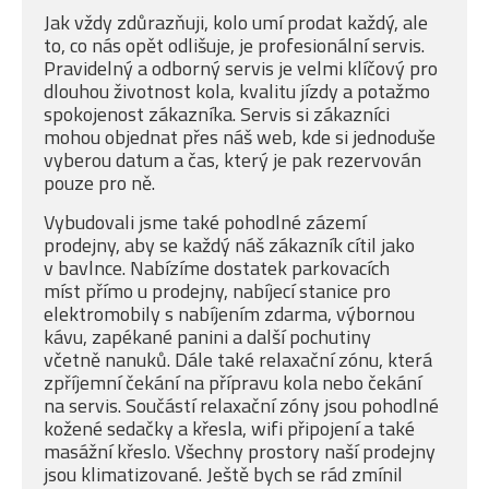
Jak vždy zdůrazňuji, kolo umí prodat každý, ale
to, co nás opět odlišuje, je profesionální servis.
Pravidelný a odborný servis je velmi klíčový pro
dlouhou životnost kola, kvalitu jízdy a potažmo
spokojenost zákazníka. Servis si zákazníci
mohou objednat přes náš web, kde si jednoduše
vyberou datum a čas, který je pak rezervován
pouze pro ně.
Vybudovali jsme také pohodlné zázemí
prodejny, aby se každý náš zákazník cítil jako
v bavlnce. Nabízíme dostatek parkovacích
míst přímo u prodejny, nabíjecí stanice pro
elektromobily s nabíjením zdarma, výbornou
kávu, zapékané panini a další pochutiny
včetně nanuků. Dále také relaxační zónu, která
zpříjemní čekání na přípravu kola nebo čekání
na servis. Součástí relaxační zóny jsou pohodlné
kožené sedačky a křesla, wifi připojení a také
masážní křeslo. Všechny prostory naší prodejny
jsou klimatizované. Ještě bych se rád zmínil