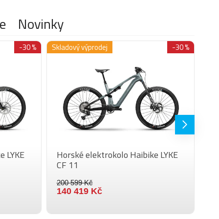
s BlockLock
Brýle
Rukavice
e
Novinky
e Italia, Model X
per-Post Remote, Aluminium, Telescope, 31.6
-30 %
Skladový výprodej
-30 %
ridepedal mit Reflektor, hliník
g
 kg
ke LYKE
Horské elektrokolo Haibike LYKE
Ho
CF 11
Al
200 599 Kč
11
140 419 Kč
89