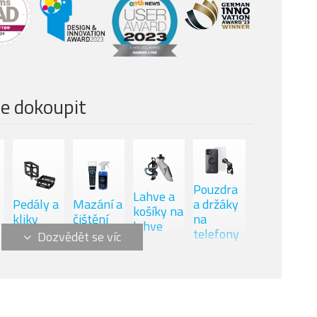
m SX Eagle
r CNC, Hliník, 32 zubů
m DB8, aluminium
 DB8, 200 mm, 4-pístová kotoučová brzda
e dokoupit
 DB8, 180 mm, 4-pístová kotoučová brzda
albe, Wicked Will Evo Super Ground, 29" x
 / Schwalbe, Wicked Will Evo Super Trail, 29" x
Pouzdra
Lahve a
Pedály a
Mazání a
a držáky
košíky na
kliky
čištění
na
lahve
ST i30 TCS, nýtovaný, ráfek s dutinou
telefony
, FlowBy, 780 mm
ike MTB grips
 FlowBy, A-head, 31.8 mm