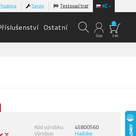
Prodejna
Servis
Testovací trať
KČ
0
Příslušenství
Ostatní
Účet
0 Kč
Kód výrobku:
45800560
Výrobce:
Haibike