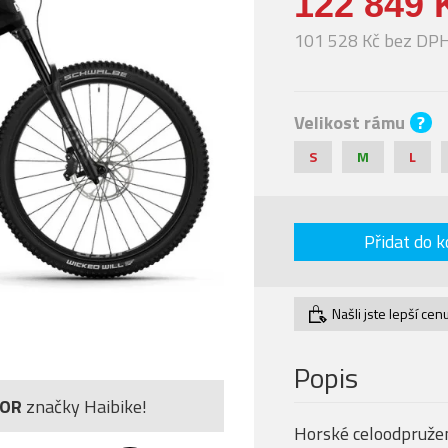
122 849 
101 528 Kč bez DP
Velikost rámu
?
S
M
L
Přidat do k
Našli jste lepší cen
Popis
TOR
značky Haibike!
Horské celoodpruže