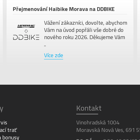
Přejmenování Haibike Morava na DDBIKE
Vážení zákazníci, dovolte, abychom
Vám na úvod popřáli vše dobré do
nového roku 2026. Děkujeme Vám
..
Více zde
y
Kontakt
rvis
Vinohradská 1004
ací trať
Moravská Nová Ves, 691 5
a bonusy