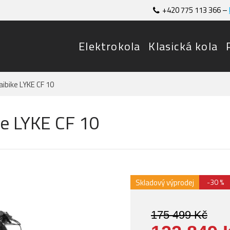
+420 775 113 366 –
Elektrokola
Klasická kola
aibike LYKE CF 10
ke LYKE CF 10
Skladový výprodej
-30 %
175 499 Kč