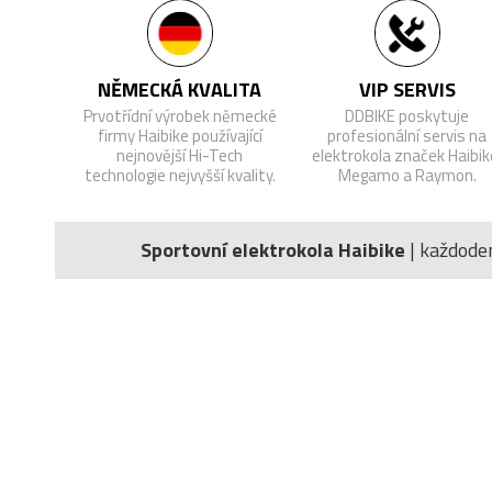
NĚMECKÁ KVALITA
VIP SERVIS
Prvotřídní výrobek německé
DDBIKE poskytuje
firmy Haibike používající
profesionální servis na
nejnovější Hi-Tech
elektrokola značek Haibik
technologie nejvyšší kvality.
Megamo a Raymon.
Sportovní elektrokola Haibike
| každode