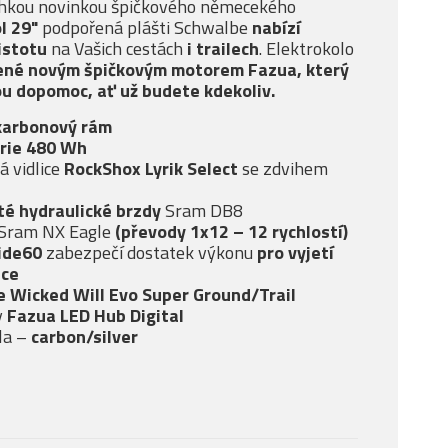
ehkou novinkou špičkového němecekého
l 29"
podpořená plášti Schwalbe
nabízí
jistotu
na Vašich cestách
i trailech
. Elektrokolo
ené novým špičkovým motorem Fazua, který
ou dopomoc, ať už budete kdekoliv.
karbonový rám
erie 480 Wh
á vidlice
RockShox Lyrik Select
se zdvihem
té
hydraulické brzdy
Sram DB8
Sram NX Eagle
(převody 1x12 – 12 rychlostí)
ide60
zabezpečí dostatek výkonu
pro vyjetí
pce
 Wicked Will Evo Super Ground/Trail
y
Fazua LED Hub Digital
la –
carbon/silver