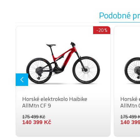
Podobné p
-10 %
-20 %
Horské elektrokolo Haibike
Horské 
AllMtn CF 9
AllMtn 
175 499 Kč
175 499 
140 399 Kč
140 39