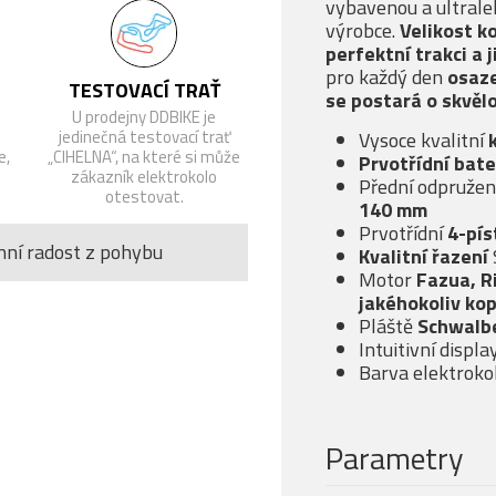
vybavenou a ultral
výrobce.
Velikost ko
perfektní trakci a 
pro každý den
osaz
TESTOVACÍ TRAŤ
se postará o skvěl
U prodejny DDBIKE je
jedinečná testovací trať
Vysoce kvalitní
e,
„CIHELNA“, na které si může
Prvotřídní bat
zákazník elektrokolo
Přední odpružen
otestovat.
140 mm
Prvotřídní
4-pís
nní radost z pohybu
Kvalitní řazení
Motor
Fazua, R
jakéhokoliv ko
Pláště
Schwalbe
Intuitivní displa
Barva elektroko
Parametry