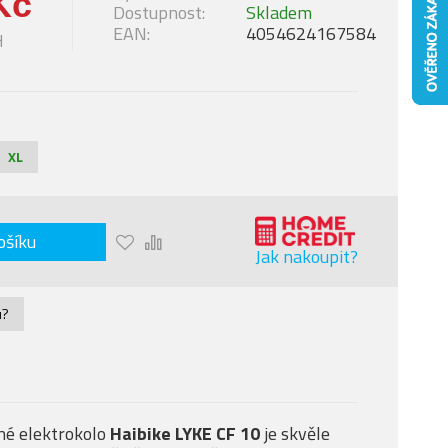
Kč
Dostupnost:
Skladem
EAN:
4054624167584
H
XL
ošíku
Jak nakoupit?
u?
né elektrokolo
Haibike LYKE CF 10
je skvěle