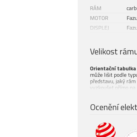
RÁM
carb
MOTOR
Fazu
DISPLEJ
Fazu
Modelový rok
202
BATERIE
Fazu
Velikost rám
NABÍJEČKA
Faz
Rock
Orientační tabulka
VIDLICE
Alus
může lišit podle typ
představu, jaký rám s
TLUMIČ
Rock
vyzkoušet přímo na 
ŘAZENÍ
Sram
ŘADÍCÍ PÁČKA
Sram
Ocenění elekt
KAZETOVÝ
PASTOREK
Shi
(ZADNÍ)