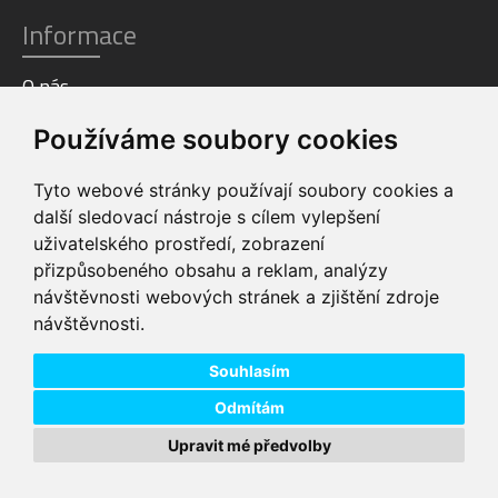
Informace
O nás
Prodejna
Používáme soubory cookies
Aktuality
Ke stažení
Doprava
Tyto webové stránky používají soubory cookies a
Platba
další sledovací nástroje s cílem vylepšení
Obchodní podmínky
uživatelského prostředí, zobrazení
Ochrana osobních údajů
přizpůsobeného obsahu a reklam, analýzy
návštěvnosti webových stránek a zjištění zdroje
návštěvnosti.
Benefity
Souhlasím
VIP servis
Odmítám
Testovací trať
Slevy a bonusy
Upravit mé předvolby
Dárky k objednávkám
FILTROVAT PRODUKTY
Doprava ZDARMA