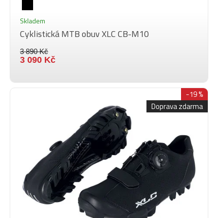
Skladem
Cyklistická MTB obuv XLC CB-M10
3 890 Kč
3 090 Kč
-19 %
Doprava zdarma