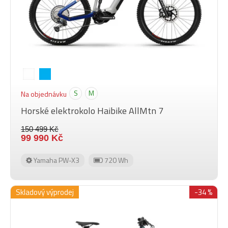
S
M
Na objednávku
Horské elektrokolo Haibike AllMtn 7
150 499 Kč
99 990 Kč
Yamaha PW-X3
720 Wh
Skladový výprodej
-34 %