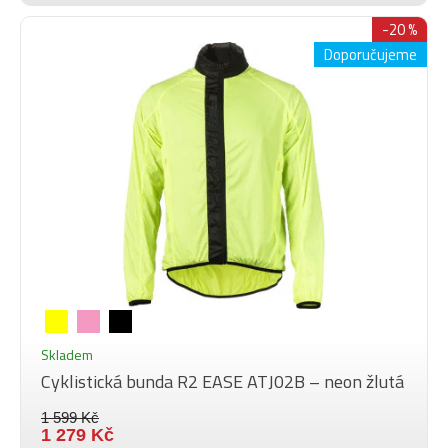
-20 %
Doporučujeme
Skladem
Cyklistická bunda R2 EASE ATJ02B – neon žlutá
1 599 Kč
1 279 Kč