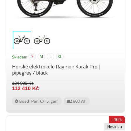
S
M
L
XL
Skladem
Horské elektrokolo Raymon Korak Pro |
pipegrey / black
124 900 Kč
112 410 Kč
Bosch Perf. CX (5. gen)
800 Wh
-10 %
Novinka