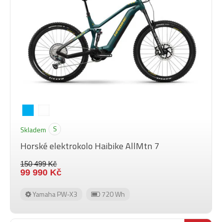
S
Skladem
Horské elektrokolo Haibike AllMtn 7
150 499 Kč
99 990 Kč
Yamaha PW-X3
720 Wh