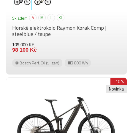
S
M
L
XL
Skladem
Horské elektrokolo Raymon Korak Comp |
steelblue / taupe
109 000 Kč
98 100 Kč
Bosch Perf. CX (5. gen)
800 Wh
-10 %
Novinka