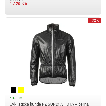
1 279 Kč
-20 %
Skladem
Cyklistická bunda R2 SURLY ATJ01A – černá