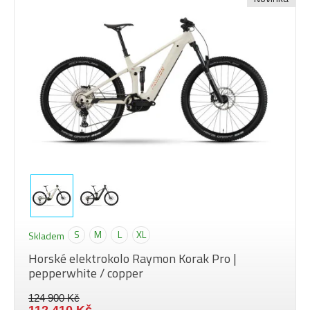
S
M
L
XL
Skladem
Horské elektrokolo Raymon Korak Pro |
pepperwhite / copper
124 900 Kč
112 410 Kč