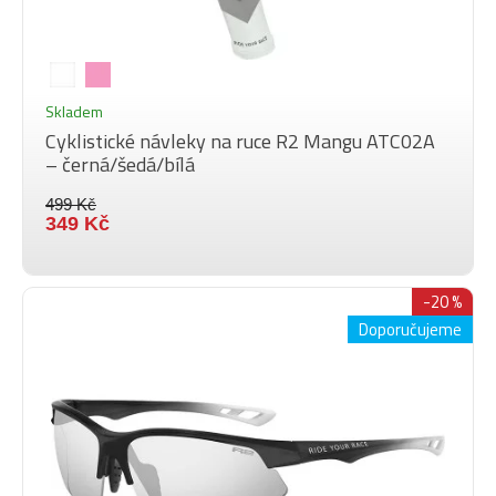
Skladem
Cyklistické návleky na ruce R2 Mangu ATC02A
– černá/šedá/bílá
499 Kč
349 Kč
-20 %
Doporučujeme