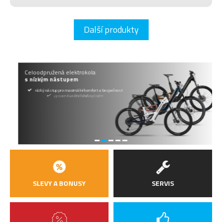
Další produkty
Celoodpružená elektrokola
s nízkým nástupem
nízký nástup pro maximální komfort a bezpečnost
vysoce kvalitní hliníkový rám
nový motor Bosch CX 5. generace
baterie s kapacitou 600 a 800 Wh
díky zdvihu 140 mm vhodné i do náročných terénů
27,5“ kola pro skvělou obratnost
SLEVY A BONUSY
SERVIS