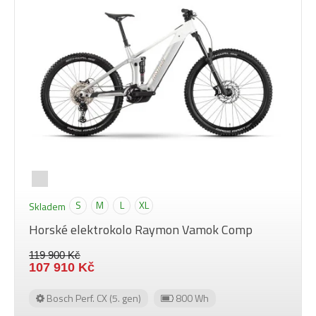
S
M
L
XL
Skladem
Horské elektrokolo Raymon Vamok Comp
119 900 Kč
107 910 Kč
Bosch Perf. CX (5. gen)
800 Wh