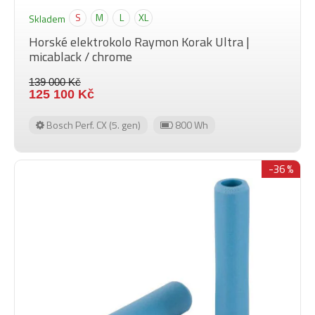
S
M
L
XL
Skladem
Horské elektrokolo Raymon Korak Ultra |
micablack / chrome
139 000 Kč
125 100 Kč
Bosch Perf. CX (5. gen)
800 Wh
-36 %