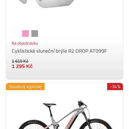
Na objednávku
Cyklistické sluneční brýle R2 DROP AT099F
1 619 Kč
1 295 Kč
Skladový výprodej
-34 %