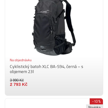
Na objednávku
Cyklistický batoh XLC BA-S94, černá – s
objemem 23l
3 990 Kč
2 793 Kč
-10 %
Novinka