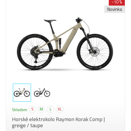
-10 %
Novinka
S
M
L
XL
Skladem
Horské elektrokolo Raymon Korak Comp |
greige / taupe