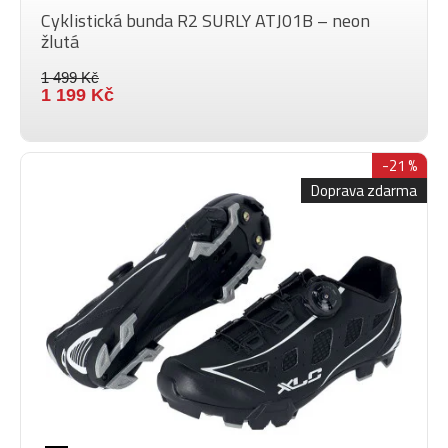
Cyklistická bunda R2 SURLY ATJ01B – neon
žlutá
1 499 Kč
1 199 Kč
-21 %
Doprava zdarma