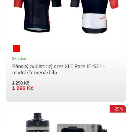
Skladem
Pánský cyklistický dres XLC Race JE-S21–
modrá/červená/bílá
1 290 Kč
1 096 Kč
-29 %