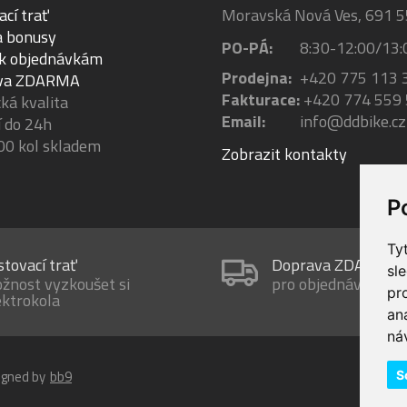
ací trať
Moravská Nová Ves, 691 5
a bonusy
PO-PÁ:
8:30-12:00/13:
 k objednávkám
Prodejna:
+420 775 113 
va ZDARMA
Fakturace:
+420 774 559
á kvalita
Email:
info@ddbike.cz
 do 24h
00 kol skladem
Zobrazit kontakty
P
Ty
stovací trať
Doprava ZDARMA
sl
žnost vyzkoušet si
pro objednávky nad
pr
ektrokola
an
ná
igned by
bb9
S