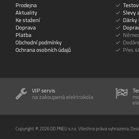
Prodejna
Testov
Aktuality
Slevy 
Ke stažení
Dárky
Doprava
Dopra
Platba
Německ
Obchodní podmínky
Dodání
Ochrana osobních údajů
Přes 4
VIP servis
Te
na zakoupená elektrokola
mo
el
Copyright © 2026 DD PNEU s.r.o. Všechna práva vyhrazena. Des