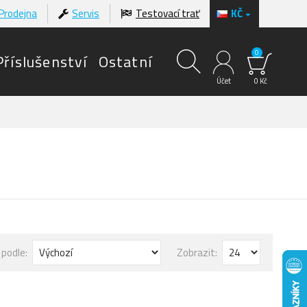
Prodejna
Servis
Testovací trať
KČ
0
Příslušenství
Ostatní
Účet
0 Kč
 podle:
Zobrazit: