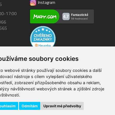
Instagram
5
00-17:00
366
 565
oužíváme soubory cookies
to webové stránky používají soubory cookies a další
Dodání do 24h
edovací nástroje s cílem vylepšení uživatelského
 1600 Kč
zboží skladem při objednání
ostředí, zobrazení přizpůsobeného obsahu a reklam,
do 14:00
alýzy návštěvnosti webových stránek a zjištění zdroje
vštěvnosti.
ouhlasím
Odmítám
Upravit mé předvolby