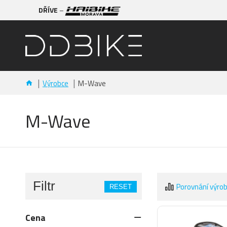
DŘÍVE
–
Výrobce
M-Wave
M-Wave
Filtr
Porovnání výro
RESET
Cena