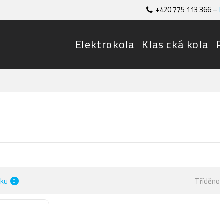
+420 775 113 366 –
Elektrokola
Klasická kola
bku
Tříděno
0