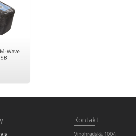
m M-Wave
 SB
y
Kontakt
rvis
Vinohradská 1004