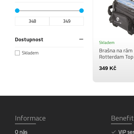
Dostupnost
Skladem
Brašna na rá
Skladem
Rotterdam Top
349 Kč
Informace
Benefit
O nás
VIP se