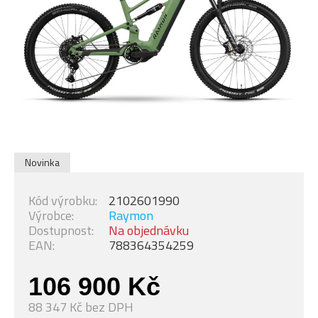
Novinka
Kód výrobku:
2102601990
Výrobce:
Raymon
Dostupnost:
Na objednávku
EAN:
788364354259
106 900 Kč
88 347 Kč bez DPH