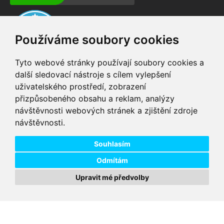
Používáme soubory cookies
Tyto webové stránky používají soubory cookies a
další sledovací nástroje s cílem vylepšení
uživatelského prostředí, zobrazení
VIP servis
Testovací trať
přizpůsobeného obsahu a reklam, analýzy
na zakoupená
možnost vyzkoušet si
návštěvnosti webových stránek a zjištění zdroje
elektrokola
elektrokola
návštěvnosti.
Doprava ZDARMA
Dodání do 24h
pro objednávky nad 1600
zboží skladem při
Kč
objednání do 14:00
Souhlasím
Odmítám
Upravit mé předvolby
Copyright © 2026 DD PNEU s.r.o. Všechna práva vyhrazena.
bb9
Designed by