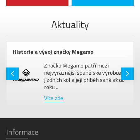
PŘEDSTAVEC
Raymon 35, 0 °, Ahead
HLAVOVÉ
Aktuality
FSA NO.80/62/CRII, ICR
SLOŽENÍ
SEDLO
Raymon 143 VM Fit
Raymon, 34,9 mm, Dropper
SEDLOVKA
Historie a vývoj značky Megamo
Post
PEDÁLY
Raymon, thermoplastic
Značka Megamo patří mezi
nejvýraznější španělské výrobce
STOJAN
IC44, compatible
jízdních kol a její příběh sahá až do
HMOTNOST
26,1 kg
roku ..
MAX.
Více zde
HMOTNOST
130 kg
JEZDCE
VELIKOST KOL
29"/27.5"
Barva
Resedagreen
Informace