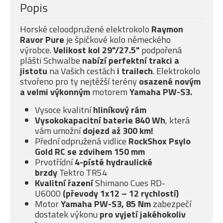
Popis
Horské celoodpružené elektrokolo
Raymon
Ravor Pure
je špičkové kolo německého
výrobce.
Velikost kol 29"/27.5"
podpořená
plášti Schwalbe
nabízí
perfektní trakci a
jistotu
na Vašich cestách
i trailech
. Elektrokolo
stvořeno pro ty nejtěžší terény
osazené novým
a velmi
výkonným
motorem
Yamaha PW-S3.
Vysoce kvalitní
hliníkový rám
Vysokokapacitní baterie 840 Wh
, která
vám umožní
dojezd až 300 km!
Přední odpružená vidlice
RockShox Psylo
Gold RC
se
zdvihem 150 mm
Prvotřídní
4-písté
hydraulické
brzdy
Tektro TR54
Kvalitní řazení
Shimano Cues RD-
U6000
(převody 1x12 – 12 rychlostí)
Motor
Yamaha PW-S3, 85 Nm
zabezpečí
dostatek výkonu
pro vyjetí jakéhokoliv