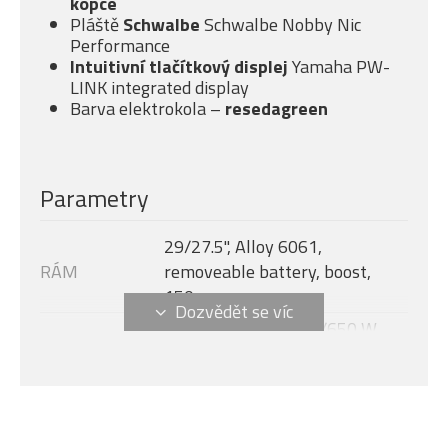
kopce
Pláště
Schwalbe
Schwalbe Nobby Nic
Performance
Intuitivní tlačítkový displej
Yamaha PW-
LINK integrated display
Barva elektrokola –
resedagreen
Parametry
29/27.5", Alloy 6061,
RÁM
removeable battery, boost,
150 mm
Yamaha PW-S3, 250/650 W,
MOTOR
85 Nm
Velikost rámu
XL
Yamaha Link Integrated
DISPLEJ
Display + Remote