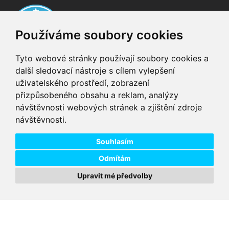
Používáme soubory cookies
Tyto webové stránky používají soubory cookies a
další sledovací nástroje s cílem vylepšení
uživatelského prostředí, zobrazení
VIP servis
Testovací trať
přizpůsobeného obsahu a reklam, analýzy
na zakoupená
možnost vyzkoušet si
návštěvnosti webových stránek a zjištění zdroje
elektrokola
elektrokola
návštěvnosti.
Doprava ZDARMA
Dodání do 24h
pro objednávky nad 1600
zboží skladem při
Kč
objednání do 14:00
Souhlasím
Odmítám
Upravit mé předvolby
Copyright © 2026 DD PNEU s.r.o. Všechna práva vyhrazena.
bb9
Designed by