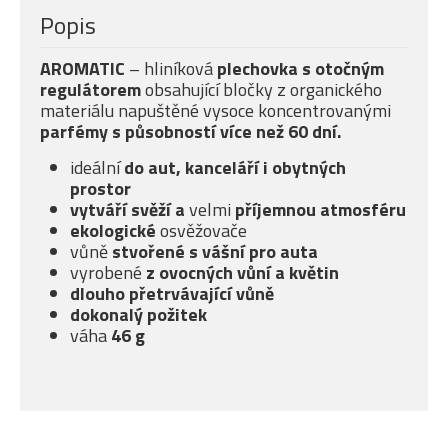
Popis
AROMATIC
– hliníková
plechovka s otočným
regulátorem
obsahující bločky z organického
materiálu napuštěné vysoce koncentrovanými
parfémy s působností více než 60 dní.
ideální
do aut, kanceláří i obytných
prostor
vytváří svěží a
velmi
příjemnou atmosféru
ekologické
osvěžovače
vůně
stvořené s vášní pro auta
vyrobené
z ovocných vůní a květin
dlouho přetrvávající vůně
dokonalý požitek
váha
46 g