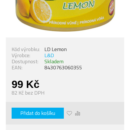
Kód výrobku:
LD Lemon
Výrobce:
L&D
Dostupnost:
Skladem
EAN:
8430763060355
99 Kč
82 Kč bez DPH
Přidat do košíku