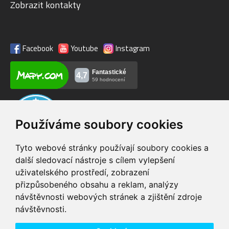
Zobrazit kontakty
Facebook
Youtube
Instagram
Používáme soubory cookies
Tyto webové stránky používají soubory cookies a
další sledovací nástroje s cílem vylepšení
uživatelského prostředí, zobrazení
VIP servis
Testovací trať
přizpůsobeného obsahu a reklam, analýzy
na zakoupená
možnost vyzkoušet si
návštěvnosti webových stránek a zjištění zdroje
elektrokola
elektrokola
návštěvnosti.
Doprava ZDARMA
Dodání do 24h
pro objednávky nad 1600
zboží skladem při