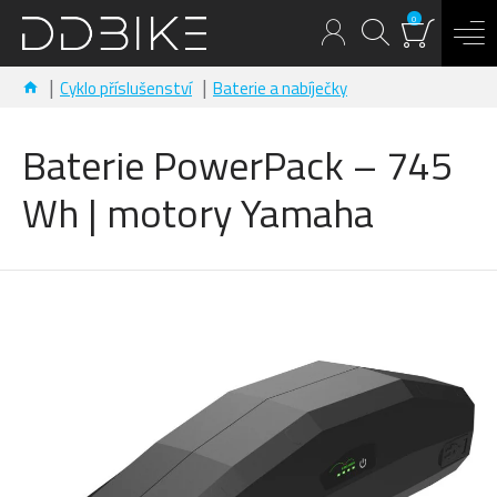
0
Cyklo příslušenství
Baterie a nabíječky
Baterie PowerPack – 745
Wh | motory Yamaha