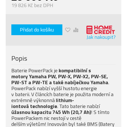
19 826 Kč bez DPH
Přidat do košíku
Jak nakoupit?
Popis
Baterie PowerPack je
kompatibilní s
motory Yamaha PW, PW-X, PW-X2, PW-SE,
PW-ST a PW-TE a také nabíječkou Yamaha
.
PowerPack nabízí vyšší hustotu energie
v baterii. V článcích baterie je použita moderní a
extrémně výknonná
lithium-
iontová technologie
. Tato baterie nabízí
úžasnou kapacitu 745 Wh (20,7 Ah)
! S tímto
PowerPackem nic nestojí v cestě
delším výletům! Inovován byl také BMS (Batery