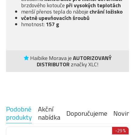
brzdového kotouče
při vysokých teplotách
menší přenos tepla do náboje
chrání ložisko
včetně upevňovacích šroubů
hmotnost:
157 g
Haibike Morava je
AUTORIZOVANÝ
DISTRIBUTOR
značky XLC!
Podobné
Akční
Doporučujeme
Novink
produkty
nabídka
-29 %