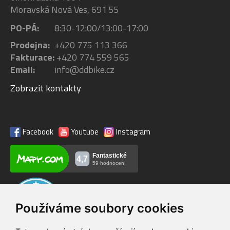
Moravská Nová Ves, 691 55
PO-PÁ:
8:30-12:00/13:00-17:00
Prodejna:
+420 775 113 366
Fakturace:
+420 774 559 565
Email:
info@ddbike.cz
Zobrazit kontakty
Facebook
Youtube
Instagram
Používáme soubory cookies