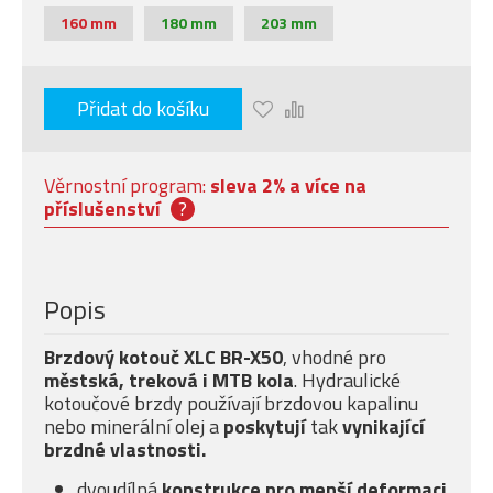
160 mm
180 mm
203 mm
Přidat do košíku
Věrnostní program:
sleva 2% a více na
příslušenství
?
Popis
Brzdový kotouč XLC BR-X50
, vhodné pro
městská, treková i MTB kola
. Hydraulické
kotoučové brzdy používají brzdovou kapalinu
nebo minerální olej a
poskytují
tak
vynikající
brzdné vlastnosti.
dvoudílná
konstrukce pro menší deformaci