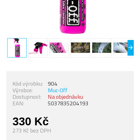
Kód výrobku:
904
Výrobce:
Muc-Off
Dostupnost:
Na objednávku
EAN:
5037835204193
330 Kč
273 Kč bez DPH