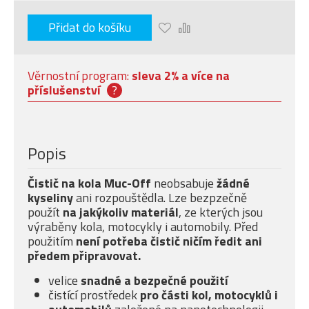
Přidat do košíku
Věrnostní program:
sleva 2% a více na
příslušenství
?
Popis
Čistič na kola Muc-Off
neobsabuje
žádné
kyseliny
ani rozpouštědla. Lze bezpzečně
použít
na jakýkoliv materiál
, ze kterých jsou
výraběny kola, motocykly i automobily. Před
použitím
není potřeba čistič ničím ředit ani
předem připravovat.
velice
snadné a bezpečné použití
čistící prostředek
pro části kol, motocyklů i