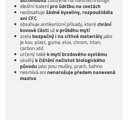
automobilů
založené na nanotechnologii
ideální balení
pro údržbu na cestách
neobsahuje
žádné kyseliny, rozpouštědla
ani CFC
obsahuje antikorózní přísady, které
chrání
kovové části
už
v průběhu mytí
zcela
bezpečný i na citlivé materiály
jako
je kov, plast, guma, elox, chrom, titan,
carbon atd.
určený také
k mytí brzdového systému
skvělý
k čištění nečistot biologického
původu
jako jsou mušky, prach, bahno
nesmívá ani
nenarušuje předem nanesená
maziva