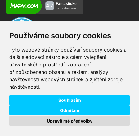
Používáme soubory cookies
Tyto webové stránky používají soubory cookies a
další sledovací nástroje s cílem vylepšení
uživatelského prostředí, zobrazení
VIP servis
Testovací trať
přizpůsobeného obsahu a reklam, analýzy
na zakoupená
možnost vyzkoušet si
návštěvnosti webových stránek a zjištění zdroje
elektrokola
elektrokola
návštěvnosti.
Doprava ZDARMA
Dodání do 24h
pro objednávky nad 1600
zboží skladem při
Kč
objednání do 14:00
Souhlasím
Odmítám
Upravit mé předvolby
Copyright © 2026 DD PNEU s.r.o. Všechna práva vyhrazena.
bb9
Designed by