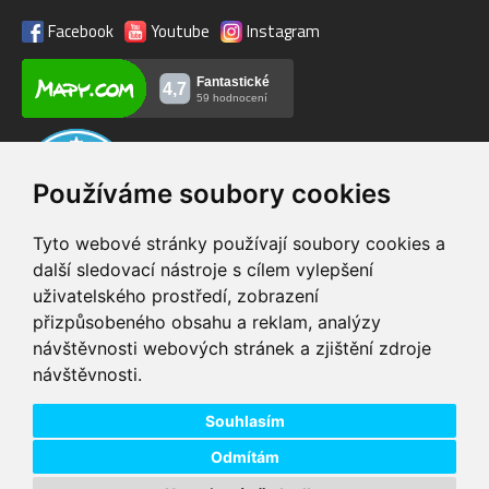
Facebook
Youtube
Instagram
Používáme soubory cookies
Tyto webové stránky používají soubory cookies a
další sledovací nástroje s cílem vylepšení
uživatelského prostředí, zobrazení
VIP servis
Testovací trať
přizpůsobeného obsahu a reklam, analýzy
na zakoupená
možnost vyzkoušet si
návštěvnosti webových stránek a zjištění zdroje
elektrokola
elektrokola
návštěvnosti.
Doprava ZDARMA
Dodání do 24h
pro objednávky nad 1600
zboží skladem při
Kč
objednání do 14:00
Souhlasím
Odmítám