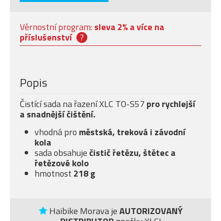
Věrnostní program:
sleva 2% a více na
příslušenství
?
Popis
Čistící sada na řazení XLC TO-S57
pro rychlejší
a snadnější čištění.
vhodná pro
městská, treková i závodní
kola
sada obsahuje
čistič řetězu, štětec a
řetězové kolo
hmotnost
218 g
Haibike Morava je
AUTORIZOVANÝ