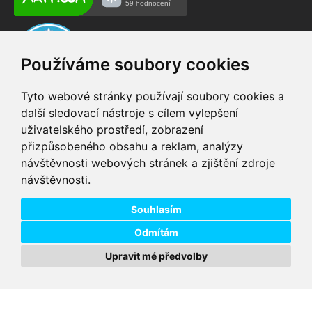
Používáme soubory cookies
Tyto webové stránky používají soubory cookies a
další sledovací nástroje s cílem vylepšení
uživatelského prostředí, zobrazení
VIP servis
Testovací trať
přizpůsobeného obsahu a reklam, analýzy
na zakoupená
možnost vyzkoušet si
návštěvnosti webových stránek a zjištění zdroje
elektrokola
elektrokola
návštěvnosti.
Doprava ZDARMA
Dodání do 24h
pro objednávky nad 1600
zboží skladem při
Kč
objednání do 14:00
Souhlasím
Odmítám
Upravit mé předvolby
Copyright © 2026 DD PNEU s.r.o. Všechna práva vyhrazena.
bb9
Designed by