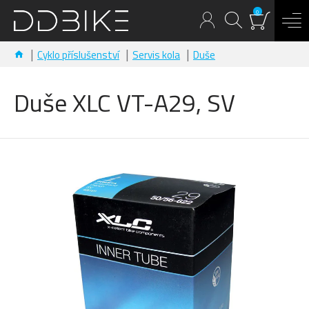
0
Cyklo příslušenství
Servis kola
Duše
Duše XLC VT-A29, SV