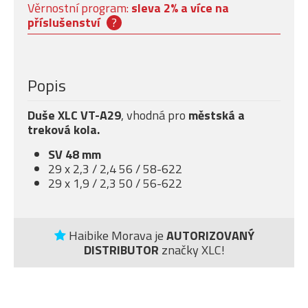
Věrnostní program:
sleva 2% a více na
příslušenství
?
Popis
Duše XLC VT-A29
, vhodná pro
městská a
treková kola.
SV 48 mm
29 x 2,3 / 2,4 56 / 58-622
29 x 1,9 / 2,3 50 / 56-622
Haibike Morava je
AUTORIZOVANÝ
DISTRIBUTOR
značky XLC!