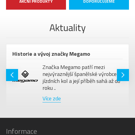
AKČNÍ PRODUKTY
DOPORUČUJEME
Aktuality
Historie a vývoj značky Megamo
Značka Megamo patří mezi
nejvýraznější španělské výrobce
jízdních kol a její příběh sahá až do
roku ..
Více zde
Informace