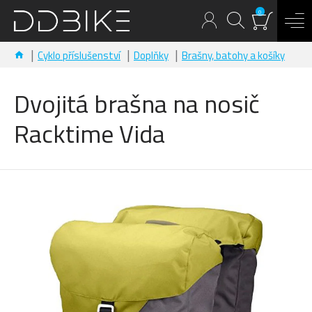
0
Cyklo příslušenství
Doplňky
Brašny, batohy a košíky
Dvojitá brašna na nosič
Racktime Vida