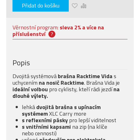
Přidat do košíku
Věrnostní program:
sleva 2% a více na
příslušenství
?
Popis
Dvojitá systémová
brašna Racktime Vida
s
uchycením
na nosič Racktime
. Brašna Vida je
ideální volbou
pro cyklisty, kteří rádi jezdí
na
dlouhé výlety.
lehká
dvojitá brašna s upínacím
systémem
XLC Carry more
s reflexními pásky
pro lepší viditelnost
s vnitřními kapsami
na zip (na klíče
nebo cennosti)
určené
především pro elektrokola