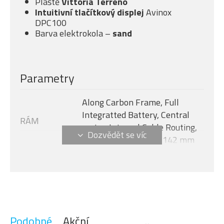
Pláště
Vittoria Terreno
Intuitivní tlačítkový displej
Avinox
DPC100
Barva elektrokola –
sand
Parametry
Along Carbon Frame, Full
Integratted Battery, Central
RÁM
motor, Internal Cable Routing,
Flat Mount Disc 12 x 142 mm
Avinox M2S, 130 Nm + boost -
MOTOR
150 Nm (1300 W)
Velikost rámu
M
AVINOX DPC100, 2-inch OLED
DISPLEJ
display
Podobné
Akční