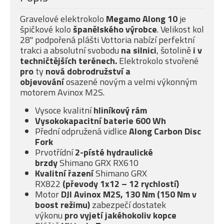
Gravelové elektrokolo
Megamo Along 10
je
špičkové kolo
španělského výrobce
. Velikost kol
28" podpořená plášti Vottoria nabízí perfektní
trakci a absolutní svobodu
na silnici
, šotolině
i v
techničtějších terénech.
Elektrokolo stvořené
pro
ty
nová dobrodružství a
objevování
osazené novým a velmi výkonným
motorem Avinox M2S.
Vysoce kvalitní
hliníkový rám
Vysokokapacitní baterie 600 Wh
Přední odpružená vidlice
Along Carbon Disc
Fork
Prvotřídní
2-písté
hydraulické
brzdy
Shimano GRX RX610
Kvalitní řazení
Shimano GRX
RX822
(převody 1x12 – 12 rychlostí)
Motor
DJI Avinox M2S, 130 Nm (150 Nm v
boost režimu)
zabezpečí dostatek
výkonu
pro vyjetí jakéhokoliv kopce