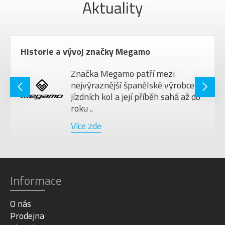
Aktuality
VELIKOST KOL
28"
Barva
Sand
Historie a vývoj značky Megamo
Značka Megamo patří mezi
nejvýraznější španělské výrobce
jízdních kol a její příběh sahá až do
roku ..
Více zde
Informace
O nás
Prodejna