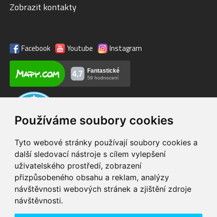
Zobrazit kontakty
Facebook
Youtube
Instagram
Používáme soubory cookies
Tyto webové stránky používají soubory cookies a
další sledovací nástroje s cílem vylepšení
uživatelského prostředí, zobrazení
VIP servis
Testovací trať
přizpůsobeného obsahu a reklam, analýzy
na zakoupená
možnost vyzkoušet si
návštěvnosti webových stránek a zjištění zdroje
elektrokola
elektrokola
návštěvnosti.
Doprava ZDARMA
Dodání do 24h
pro objednávky nad 1600
zboží skladem při