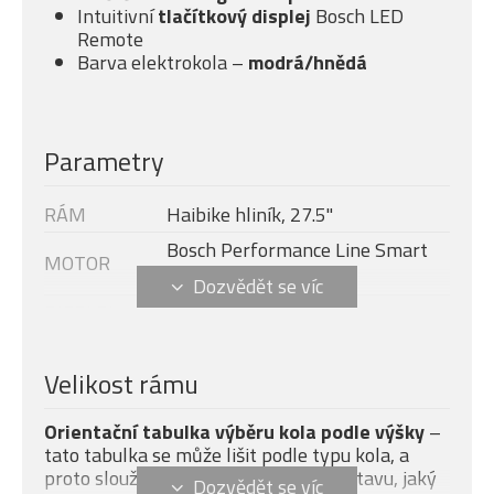
Intuitivní
tlačítkový displej
Bosch LED
Remote
Barva elektrokola –
modrá/hnědá
Parametry
RÁM
Haibike hliník, 27.5"
Bosch Performance Line Smart
MOTOR
System 250 W, 75 Nm
DISPLEJ
Bosch LED Remote
Modelový rok
2025
Velikost rámu
BATERIE
Bosch PowerTube, 500 Wh
NABÍJEČKA
Bosch Standard Charger 4A
Orientační tabulka výběru kola podle výšky
–
SR Suntour XCM32 Boost DS,
tato tabulka se může lišit podle typu kola, a
proto slouží pouze pro základní představu, jaký
ocelová pružina/olej, zdvih: