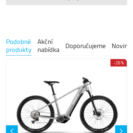
Brýle
Rukavice
Podobné
Akční
Doporučujeme
Novink
produkty
nabídka
-28 %