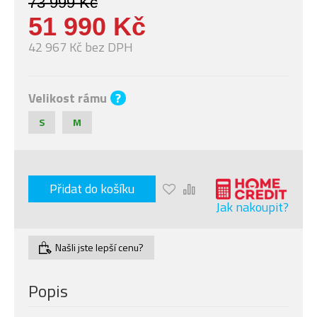
73 999 Kč
51 990 Kč
42 967 Kč bez DPH
Velikost rámu
?
S
M
Přidat do košíku
Jak nakoupit?
Našli jste lepší cenu?
Popis