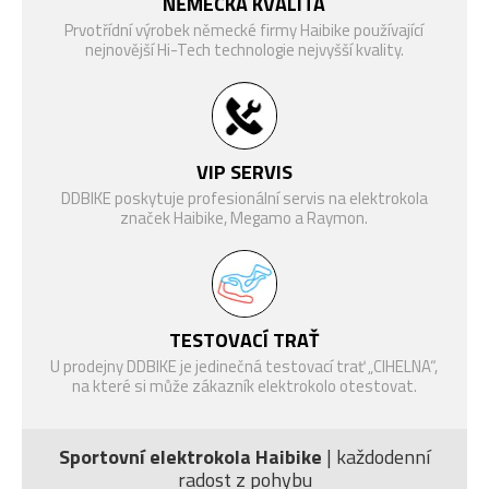
Freeridepedal mit Reflektor,
NĚMECKÁ KVALITA
PEDÁLY
hliník
Prvotřídní výrobek německé firmy Haibike používající
nejnovější Hi-Tech technologie nejvyšší kvality.
HMOTNOST
25 kg
MAX.
HMOTNOST
120 kg
Brašny, batohy a
Lahve a košíky na
JEZDCE
košíky
lahve
VIP SERVIS
VELIKOST
DDBIKE poskytuje profesionální servis na elektrokola
27.5"
KOL
značek Haibike, Megamo a Raymon.
TESTOVACÍ TRAŤ
Pouzdra a držáky na
U prodejny DDBIKE je jedinečná testovací trať „CIHELNA“,
Helmy
telefony
na které si může zákazník elektrokolo otestovat.
Sportovní elektrokola Haibike
| každodenní
radost z pohybu