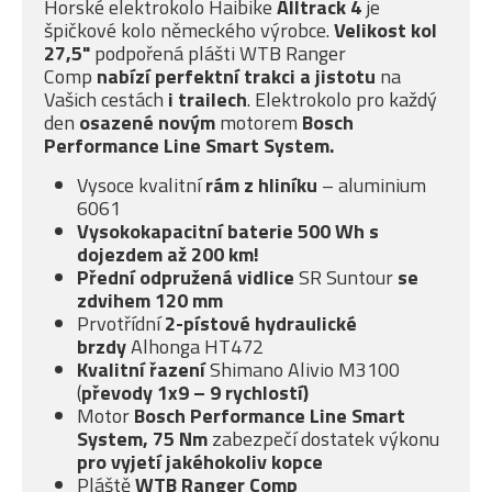
Horské elektrokolo Haibike
Alltrack 4
je
špičkové kolo německého výrobce.
Velikost kol
27,5"
podpořená plášti WTB Ranger
Comp
nabízí
perfektní trakci a jistotu
na
Vašich cestách
i
trailech
. Elektrokolo pro každý
den
osazené novým
motorem
Bosch
Performance Line Smart System.
Vysoce kvalitní
rám z hliníku
– aluminium
6061
Vysokokapacitní baterie 500 Wh s
dojezdem až 200 km
!
Přední odpružená vidlice
SR Suntour
se
zdvihem 120 mm
Prvotřídní
2-pístové
hydraulické
brzdy
Alhonga HT472
Kvalitní řazení
Shimano Alivio M3100
(
převody 1x9 – 9 rychlostí)
Motor
Bosch Performance Line Smart
System, 75 Nm
zabezpečí dostatek výkonu
pro
vyjetí jakéhokoliv kopce
Pláště
WTB Ranger Comp