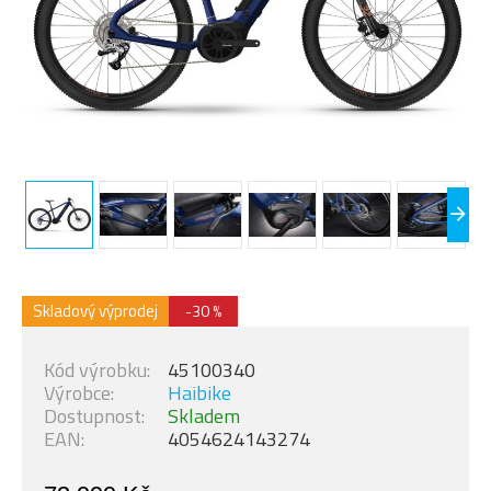
Skladový výprodej
-30 %
Kód výrobku:
45100340
Výrobce:
Haibike
Dostupnost:
Skladem
EAN:
4054624143274