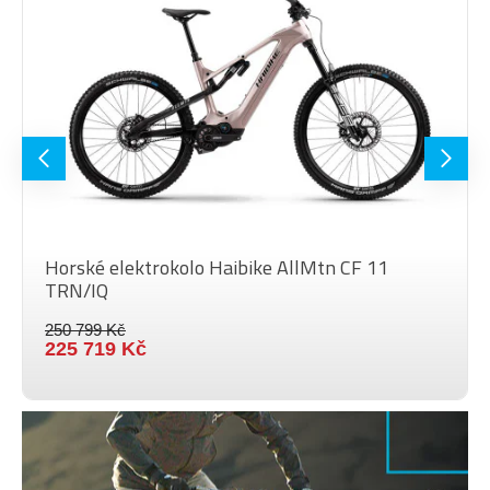
SEDLO
Selle Royal SRX Open
Megamo Ø 31,6mm telescopic
SEDLOVKA
seat post
PEDÁLY
bez pedálů
MAX.
HMOTNOST
120 kg
JEZDCE
VELIKOST
Horské elektrokolo Haibike AllMtn CF 11
29"
KOL
TRN/IQ
Barva
Storm Blue, Storm Blue
250 799 Kč
225 719 Kč