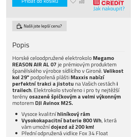
Přidat do košíku
Jak nakoupit?
Našli jste lepší cenu?
Popis
Horské celoodpružené elektrokolo
Megamo
REASON AIR AL 07
je prémiovým produktem
španělského výrobce sídlícího v Gironě.
Velikost
kol 29"
podpořená plášti
Maxxis nabízí
perfektní trakci a jistotu
na Vašich cestách
i
trailech
. Elektrokolo stvořeno i pro ty nejtěžší
terény
osazené špičkovým a velmi
výkonným
motorem
DJI Avinox M2S.
Vysoce kvalitní
hliník
ový rám
Vysokokapacitní baterie 800 Wh
, která
vám umožní
dojezd až 200 km!
Přední odpružená vidlice Fox 34 Float