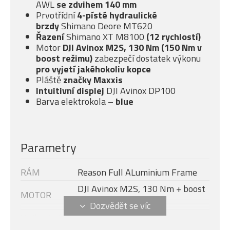
AWL
se
zdvihem 140 mm
Prvotřídní
4-písté
hydraulické
brzdy
Shimano Deore MT620
Řazení
Shimano XT M8100
(12 rychlostí)
Motor
DJI Avinox M2S, 130 Nm (150 Nm v
boost režimu)
zabezpečí dostatek výkonu
pro vyjetí jakéhokoliv kopce
Pláště
značky Maxxis
Intuitivní displej
DJI Avinox DP100
Barva elektrokola –
blue
Parametry
RÁM
Reason Full ALuminium Frame
DJI Avinox M2S, 130 Nm + boost
MOTOR
- 150 Nm (1300 W)
Velikost rámu
XL