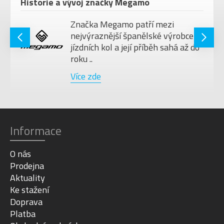
Historie a vývoj značky Megamo
Značka Megamo patří mezi
nejvýraznější španělské výrobce
jízdních kol a její příběh sahá až do
roku ..
Více zde
Informace
O nás
Prodejna
Aktuality
Ke stažení
Doprava
Platba