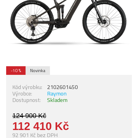
-10 %
Novinka
Kód výrobku:
2102601450
Výrobce:
Raymon
Dostupnost:
Skladem
124 900 Kč
112 410 Kč
92 901 Kč bez DPH