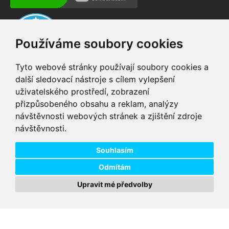
Používáme soubory cookies
Tyto webové stránky používají soubory cookies a
další sledovací nástroje s cílem vylepšení
uživatelského prostředí, zobrazení
VIP servis
Testovací trať
přizpůsobeného obsahu a reklam, analýzy
na zakoupená
možnost vyzkoušet si
návštěvnosti webových stránek a zjištění zdroje
elektrokola
elektrokola
návštěvnosti.
Doprava ZDARMA
Dodání do 24h
pro objednávky nad 1600
zboží skladem při
Kč
objednání do 14:00
Souhlasím
Odmítám
Upravit mé předvolby
Copyright © 2026 DD PNEU s.r.o. Všechna práva vyhrazena.
bb9
Designed by