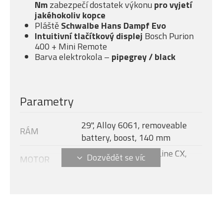
Nm
zabezpečí dostatek výkonu
pro vyjetí
jakéhokoliv kopce
Pláště
Schwalbe Hans Dampf Evo
Intuitivní tlačítkový displej
Bosch Purion
400 + Mini Remote
Barva elektrokola –
pipegrey / black
Parametry
29", Alloy 6061, removeable
RÁM
battery, boost, 140 mm
Bosch Performance Line CX,
MOTOR
250/750 W, 100 Nm
Velikost rámu
M
Bosch Purion 400, Bluetooth +
DISPLEJ
Remote