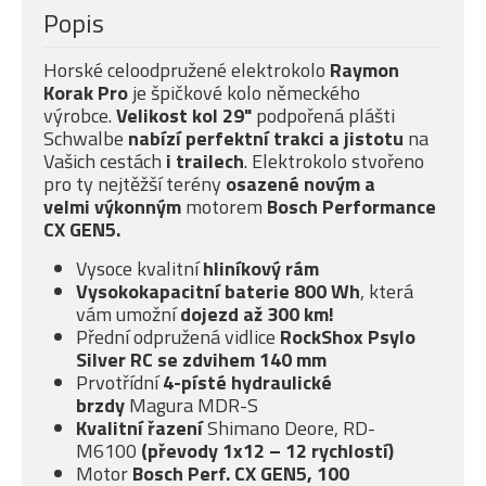
Popis
Horské celoodpružené elektrokolo
Raymon
Korak Pro
je špičkové kolo německého
výrobce.
Velikost kol 29"
podpořená plášti
Schwalbe
nabízí
perfektní trakci a jistotu
na
Vašich cestách
i trailech
. Elektrokolo stvořeno
pro ty nejtěžší terény
osazené novým a
velmi
výkonným
motorem
Bosch Performance
CX GEN5.
Vysoce kvalitní
hliníkový rám
Vysokokapacitní baterie 800 Wh
, která
vám umožní
dojezd až 300 km!
Přední odpružená vidlice
RockShox Psylo
Silver RC
se
zdvihem 140 mm
Prvotřídní
4-písté
hydraulické
brzdy
Magura MDR-S
Kvalitní řazení
Shimano Deore, RD-
M6100
(převody 1x12 – 12 rychlostí)
Motor
Bosch Perf. CX GEN5, 100