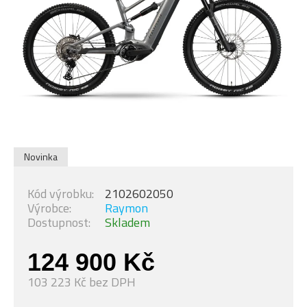
Novinka
Kód výrobku:
2102602050
Výrobce:
Raymon
Dostupnost:
Skladem
124 900 Kč
103 223 Kč bez DPH