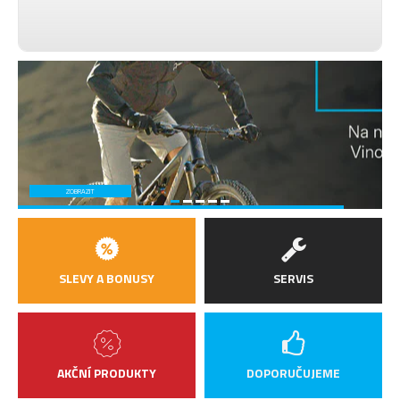
ŘETĚZ
Shimano CN-M6100
PŘEVODNÍK
Raymon, Narrow Wide, 34T
BRZDA
Magura Luise Elite, 203 mm,
(PŘEDNÍ)
4-pístová kotoučová brzda
BRZDA
Magura Luise Elite, 203 mm,
(ZADNÍ)
4-pístová kotoučová brzda
Schwalbe Nobby Nic Perf,
ADDIX, 62-622/62-584,
ZOBRAZIT
PLÁŠTĚ
29x2.40/27.5x2.40, Tubeless
Ready
SADA
Raymon VR23/DT210, 6-bolt,
SLEVY A BONUSY
SERVIS
ZAPLETENÝCH
15x110/12x148 mm
KOL
26 Y-X4-i840 darksilver
Označení
marble
AKČNÍ PRODUKTY
DOPORUČUJEME
Raymon Riser 35 mm, Sweep: