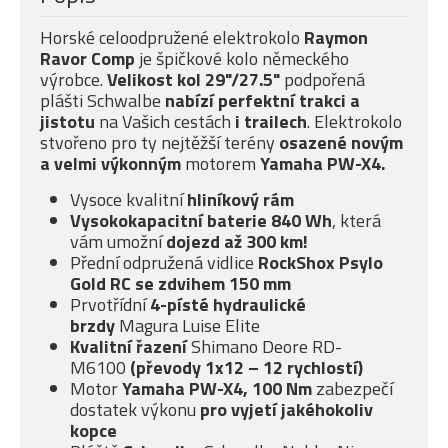
Horské celoodpružené elektrokolo
Raymon
Ravor Comp
je špičkové kolo německého
výrobce.
Velikost kol 29"/27.5"
podpořená
plášti Schwalbe
nabízí
perfektní trakci a
jistotu
na Vašich cestách
i trailech
. Elektrokolo
stvořeno pro ty nejtěžší terény
osazené novým
a velmi
výkonným
motorem
Yamaha PW-X4.
Vysoce kvalitní
hliníkový rám
Vysokokapacitní baterie 840 Wh
, která
vám umožní
dojezd až 300 km!
Přední odpružená vidlice
RockShox Psylo
Gold RC
se
zdvihem 150 mm
Prvotřídní
4-písté
hydraulické
brzdy
Magura Luise Elite
Kvalitní řazení
Shimano Deore RD-
M6100
(převody 1x12 – 12 rychlostí)
Motor
Yamaha PW-X4, 100 Nm
zabezpečí
dostatek výkonu
pro vyjetí jakéhokoliv
kopce