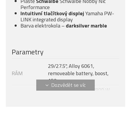
Pláště
Schwalbe
Schwalbe Nobby Nic
Performance
Intuitivní tlačítkový displej
Yamaha PW-
LINK integrated display
Barva elektrokola –
darksilver marble
Parametry
29/27.5", Alloy 6061,
RÁM
removeable battery, boost,
150 mm
Yamaha PW-X4, 250/800 W,
MOTOR
100 Nm
Velikost rámu
M
Yamaha Link Integrated
DISPLEJ
Display + Remote