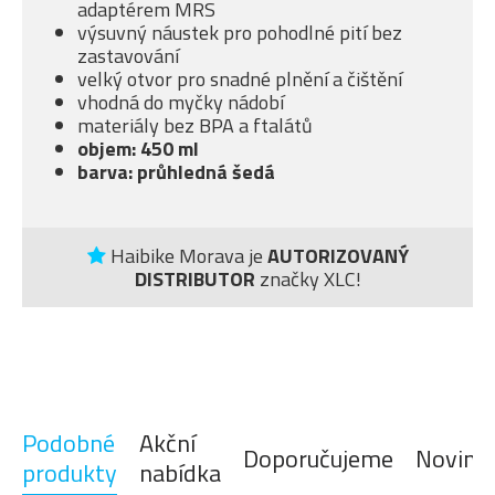
adaptérem MRS
výsuvný náustek pro pohodlné pití bez
zastavování
velký otvor pro snadné plnění a čištění
vhodná do myčky nádobí
materiály bez BPA a ftalátů
objem: 450 ml
barva: průhledná šedá
Haibike Morava je
AUTORIZOVANÝ
DISTRIBUTOR
značky XLC!
Podobné
Akční
Doporučujeme
Novink
produkty
nabídka