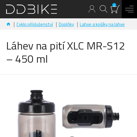
0
Cyklo příslušenství
Doplňky
Lahve a košíky na lahve
Láhev na pití XLC MR-S12
– 450 ml