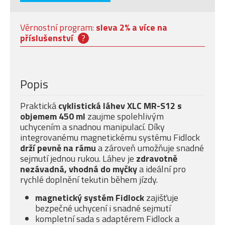
Věrnostní program:
sleva 2% a více na
příslušenství
?
Popis
Praktická
cyklistická láhev XLC MR-S12 s
objemem 450 ml
zaujme spolehlivým
uchycením a snadnou manipulací. Díky
integrovanému magnetickému systému Fidlock
drží pevně na rámu
a zároveň umožňuje snadné
sejmutí jednou rukou. Láhev je
zdravotně
nezávadná, vhodná do myčky
a ideální pro
rychlé doplnění tekutin během jízdy.
magnetický systém Fidlock
zajišťuje
bezpečné uchycení i snadné sejmutí
kompletní sada s adaptérem Fidlock a