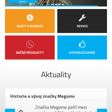
ZOBRAZIT
VELIKOST KOL
28"
SLEVY A BONUSY
SERVIS
AKČNÍ PRODUKTY
DOPORUČUJEME
Aktuality
Historie a vývoj značky Megamo
Značka Megamo patří mezi