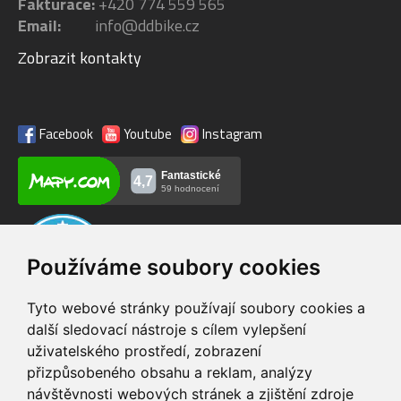
Fakturace:
+420 774 559 565
Email:
info@ddbike.cz
Zobrazit kontakty
Facebook
Youtube
Instagram
Používáme soubory cookies
Tyto webové stránky používají soubory cookies a
další sledovací nástroje s cílem vylepšení
uživatelského prostředí, zobrazení
VIP servis
Testovací trať
přizpůsobeného obsahu a reklam, analýzy
na zakoupená
možnost vyzkoušet si
návštěvnosti webových stránek a zjištění zdroje
elektrokola
elektrokola