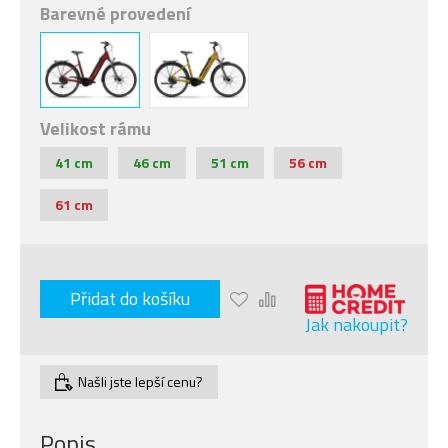
Barevné provedení
Velikost rámu
41 cm
46 cm
51 cm
56 cm
61 cm
Přidat do košíku
Jak nakoupit?
Našli jste lepší cenu?
Popis