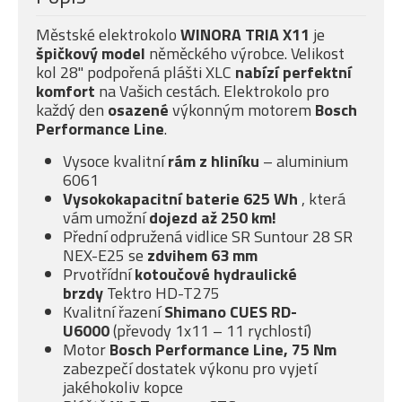
Městské elektrokolo
WINORA TRIA X11
je
špičkový model
něměckého výrobce. Velikost
kol 28" podpořená plášti XLC
nabízí
perfektní
komfort
na Vašich cestách. Elektrokolo pro
každý den
osazené
výkonným motorem
Bosch
Performance Line
.
Vysoce kvalitní
rám z hliníku
– aluminium
6061
Vysokokapacitní baterie 625 Wh
, která
vám umožní
dojezd až 250 km!
Přední odpružená vidlice SR Suntour 28 SR
NEX-E25 se
zdvihem 63 mm
Prvotřídní
kotoučové
hydraulické
brzdy
Tektro HD-T275
Kvalitní řazení
Shimano CUES RD-
U6000
(převody 1x11 – 11 rychlostí)
Motor
Bosch Performance Line, 75 Nm
zabezpečí dostatek výkonu pro vyjetí
jakéhokoliv kopce