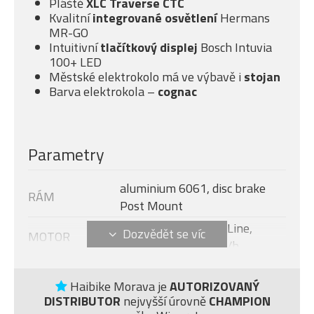
Pláště
XLC Traverse CTC
Kvalitní
integrované osvětlení
Hermans
MR-GO
Intuitivní
tlačítkový displej
Bosch Intuvia
100+ LED
Městské elektrokolo má ve výbavě i
stojan
Barva elektrokola –
cognac
Parametry
aluminium 6061, disc brake
RÁM
Post Mount
Bosch Performance Line,
MOTOR
250W, 75Nm, 25km/h
Bosch Intuvia 100 + LED
DISPLEJ
Remote
Haibike Morava je
AUTORIZOVANÝ
DISTRIBUTOR
nejvyšší úrovně
CHAMPION
Modelový rok
2026