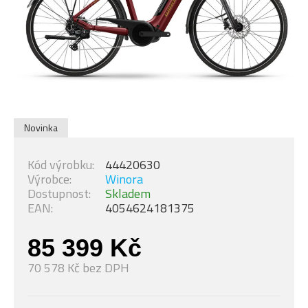
Novinka
Kód výrobku:
44420630
Výrobce:
Winora
Dostupnost:
Skladem
EAN:
4054624181375
85 399 Kč
70 578 Kč bez DPH