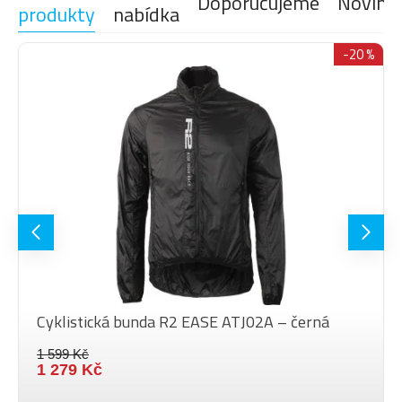
Doporučujeme
Novink
produkty
nabídka
-20 %
Cyklistická bunda R2 EASE ATJ02A – černá
1 599 Kč
1 279 Kč