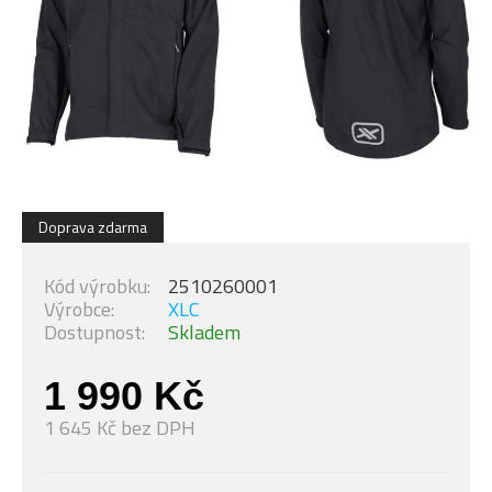
Doprava zdarma
Kód výrobku:
2510260001
Výrobce:
XLC
Dostupnost:
Skladem
1 990 Kč
1 645 Kč bez DPH