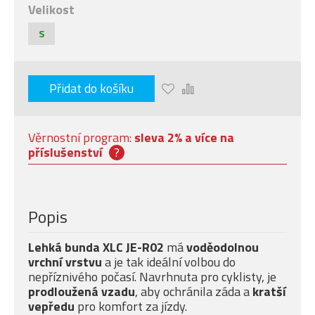
Velikost
S
Přidat do košíku
Věrnostní program:
sleva 2% a více na
příslušenství
?
Popis
Lehká bunda XLC JE-R02
má
voděodolnou
vrchní vrstvu
a je tak ideální volbou do
nepříznivého počasí. Navrhnuta pro cyklisty, je
prodloužená vzadu
, aby ochránila záda a
kratší
vepředu
pro komfort za jízdy.