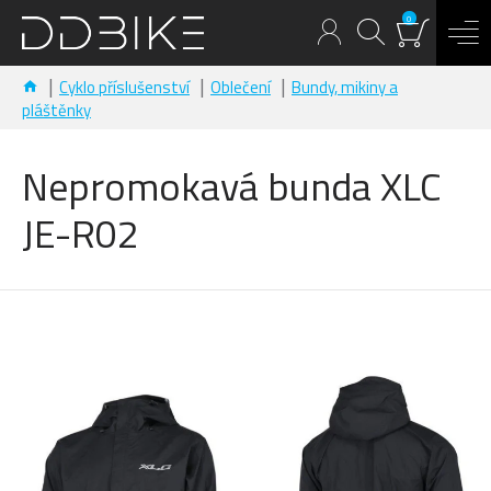
0
Cyklo příslušenství
Oblečení
Bundy, mikiny a
pláštěnky
Nepromokavá bunda XLC
JE-R02