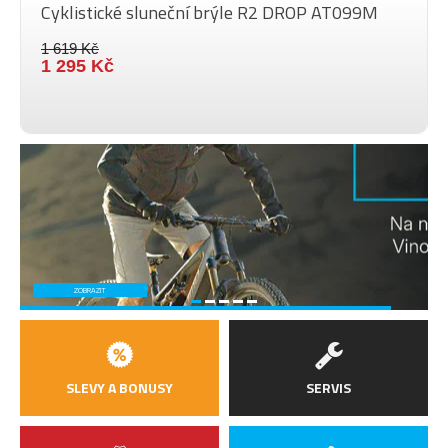
Cyklistické sluneční brýle R2 DROP AT099M
1 619 Kč
1 295 Kč
ZOBRAZIT
SLEVY A BONUSY
SERVIS