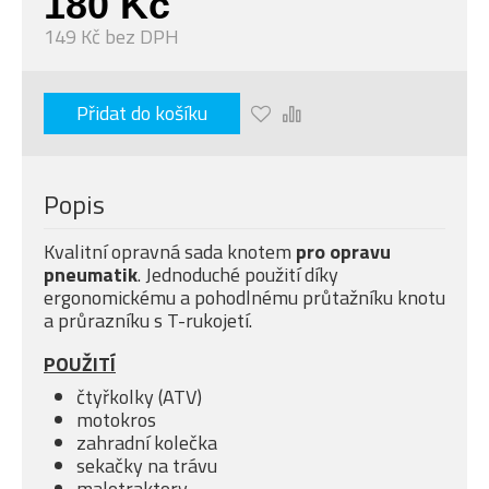
180 Kč
149 Kč bez DPH
Přidat do košíku
Popis
Kvalitní opravná sada knotem
pro opravu
pneumatik
. Jednoduché použití díky
ergonomickému a pohodlnému průtažníku knotu
a průrazníku s T-rukojetí.
POUŽITÍ
čtyřkolky (ATV)
motokros
zahradní kolečka
sekačky na trávu
malotraktory