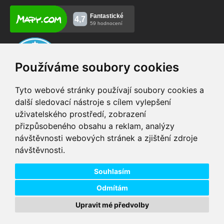
Používáme soubory cookies
Tyto webové stránky používají soubory cookies a
další sledovací nástroje s cílem vylepšení
uživatelského prostředí, zobrazení
VIP servis
Testovací trať
přizpůsobeného obsahu a reklam, analýzy
na zakoupená
možnost vyzkoušet si
návštěvnosti webových stránek a zjištění zdroje
elektrokola
elektrokola
návštěvnosti.
Doprava ZDARMA
Dodání do 24h
pro objednávky nad 1600
zboží skladem při
Kč
objednání do 14:00
Souhlasím
Odmítám
Upravit mé předvolby
Copyright © 2026 DD PNEU s.r.o. Všechna práva vyhrazena.
bb9
Designed by