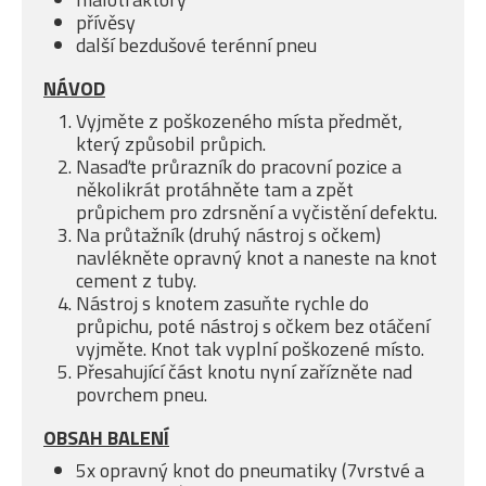
přívěsy
další bezdušové terénní pneu
NÁVOD
Vyjměte z poškozeného místa předmět,
který způsobil průpich.
Nasaďte průrazník do pracovní pozice a
několikrát protáhněte tam a zpět
průpichem pro zdrsnění a vyčistění defektu.
Na průtažník (druhý nástroj s očkem)
navlékněte opravný knot a naneste na knot
cement z tuby.
Nástroj s knotem zasuňte rychle do
průpichu, poté nástroj s očkem bez otáčení
vyjměte. Knot tak vyplní poškozené místo.
Přesahující část knotu nyní zařízněte nad
povrchem pneu.
OBSAH BALENÍ
5x opravný knot do pneumatiky (7vrstvé a