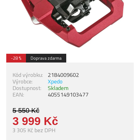
-28 %
Doprava zdarma
Kód výrobku:
2184009602
Výrobce:
Xpedo
Dostupnost:
Skladem
EAN:
4055149103477
5 550 Kč
3 999 Kč
3 305 Kč bez DPH