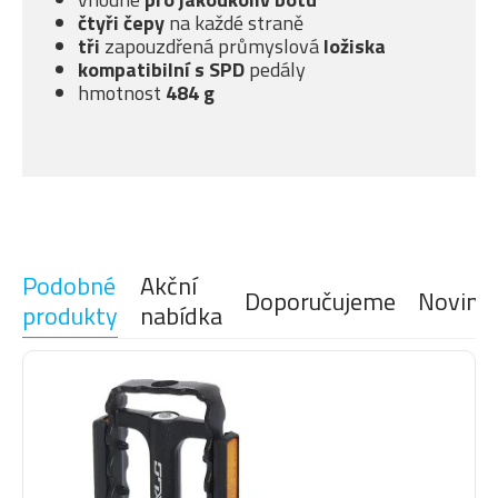
čtyři čepy
na každé straně
tři
zapouzdřená průmyslová
ložiska
kompatibilní s SPD
pedály
hmotnost
484 g
Podobné
Akční
Doporučujeme
Novink
produkty
nabídka