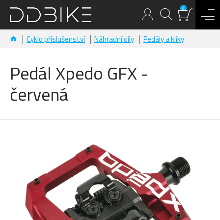
0
Cyklo příslušenství
Náhradní díly
Pedály a kliky
Pedál Xpedo GFX -
červená