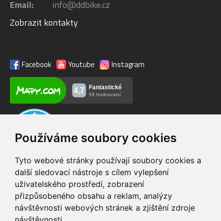
Email:
info@ddbike.cz
Zobrazit kontakty
Facebook
Youtube
Instagram
Používáme soubory cookies
Tyto webové stránky používají soubory cookies a
další sledovací nástroje s cílem vylepšení
uživatelského prostředí, zobrazení
VIP servis
Testovací trať
přizpůsobeného obsahu a reklam, analýzy
na zakoupená
možnost vyzkoušet si
návštěvnosti webových stránek a zjištění zdroje
elektrokola
elektrokola
návštěvnosti.