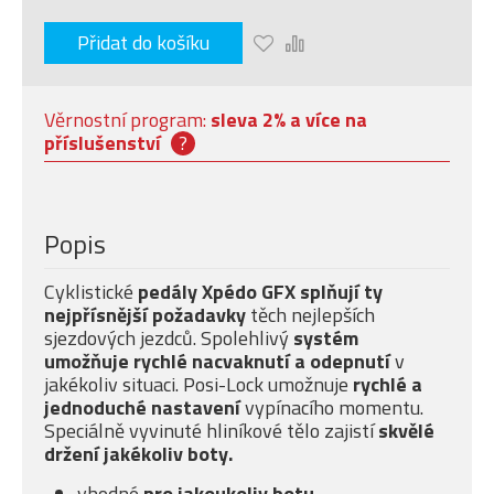
Přidat do košíku
Věrnostní program:
sleva 2% a více na
příslušenství
?
Popis
Cyklistické
pedály Xpédo GFX splňují ty
nejpřísnější požadavky
těch nejlepších
sjezdových jezdců. Spolehlivý
systém
umožňuje rychlé nacvaknutí a odepnutí
v
jakékoliv situaci. Posi-Lock umožnuje
rychlé a
jednoduché nastavení
vypínacího momentu.
Speciálně vyvinuté hliníkové tělo zajistí
skvělé
držení jakékoliv boty.
vhodné
pro jakoukoliv botu