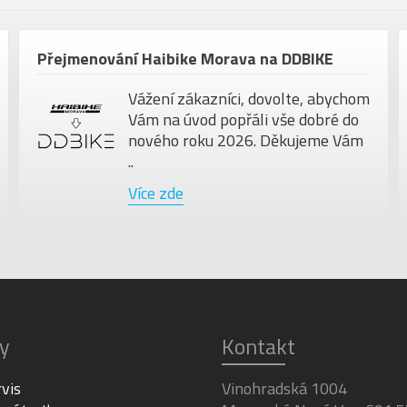
Přejmenování Haibike Morava na DDBIKE
Vážení zákazníci, dovolte, abychom
Vám na úvod popřáli vše dobré do
nového roku 2026. Děkujeme Vám
..
Více zde
y
Kontakt
rvis
Vinohradská 1004