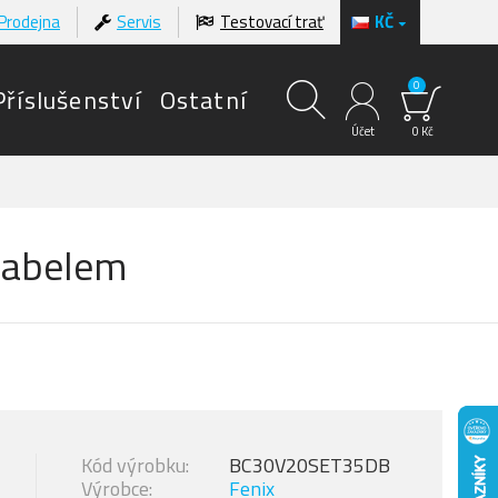
Prodejna
Servis
Testovací trať
KČ
0
Příslušenství
Ostatní
Účet
0 Kč
 kabelem
Kód výrobku:
BC30V20SET35DB
Výrobce:
Fenix