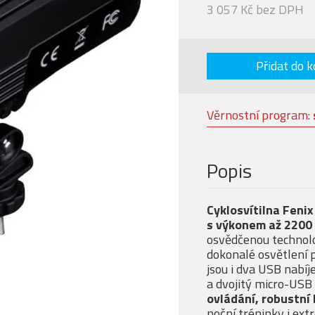
3 057 Kč bez DPH
Přidat do k
Věrnostní program:
Popis
Cyklosvítilna Fenix
s výkonem až 2200
osvědčenou technolog
dokonalé osvětlení 
jsou i dva USB nabí
a dvojitý micro-USB
ovládání, robustní
noční tréninky i ex