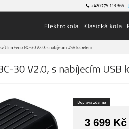
+420 775 113 366 –
Elektrokola
Klasická kola
osvítilna Fenix BC-30 V2.0, s nabíjecím USB kabelem
x BC-30 V2.0, s nabíjecím USB
Doprava zdarma
3 699 Kč