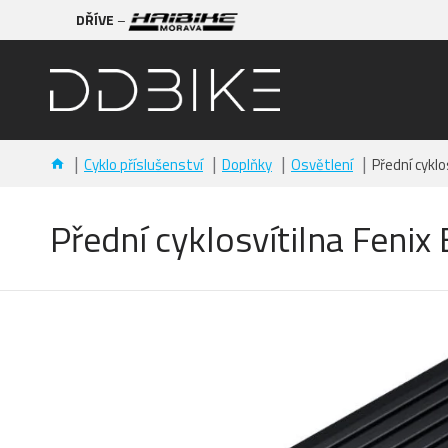
DŘÍVE
–
Cyklo příslušenství
Doplňky
Osvětlení
Přední cykl
Přední cyklosvítilna Feni