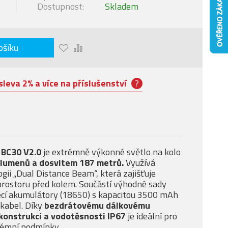
Dostupnost:
Skladem
ošíku
sleva 2% a více na příslušenství
?
 BC30 V2.0
je extrémně výkonné světlo na kolo
 lumenů a dosvitem 187 metrů.
Využívá
ii „Dual Distance Beam“, která zajišťuje
prostoru před kolem. Součástí výhodné sady
jecí akumulátory (18650) s kapacitou 3500 mAh
 kabel. Díky
bezdrátovému dálkovému
 konstrukci a vodotěsnosti IP67
je ideální pro
trémní podmínky.