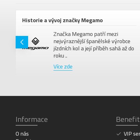
em
Historie a vývoj značky Megamo
Značka Megamo patří mezi
nejvýraznější španělské výrobce
jízdních kol a její příběh sahá až do
roku ..
Více zde
Informace
Benefit
O nás
VIP se