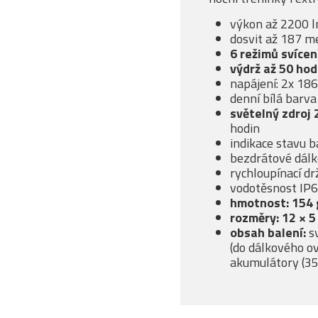
výkon až 2200 l
dosvit až 187 m
6 režimů svícen
výdrž až 50 hod
napájení: 2x 18
denní bílá barv
světelný zdroj
hodin
indikace stavu b
bezdrátové dálk
rychloupínací dr
vodotěsnost IP6
hmotnost: 154 g
rozměry: 12 × 5
obsah balení:
sv
(do dálkového ov
akumulátory (3