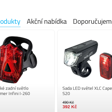
rodukty
Akční nabídka
Doporučujem
cké zadní světlo
Sada LED světel XLC Cape
mer Infini I-260
S20
490 Kč
392 Kč