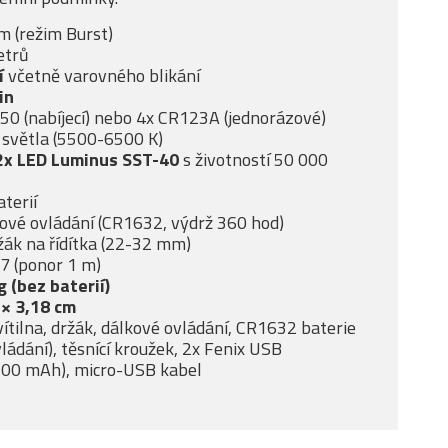
m (režim Burst)
etrů
í
včetně varovného blikání
in
650 (nabíjecí) nebo 4x CR123A (jednorázové)
a světla (5500-6500 K)
 2x LED Luminus SST-40
s životností 50 000
aterií
ové ovládání (CR1632, výdrž 360 hod)
žák na řídítka (22-32 mm)
7 (ponor 1 m)
 (bez baterií)
 × 3,18 cm
ítilna, držák, dálkové ovládání, CR1632 baterie
ládání), těsnící kroužek, 2x Fenix USB
500 mAh), micro-USB kabel