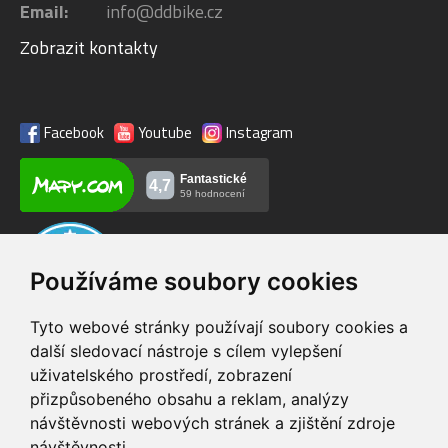
Email:
info@ddbike.cz
Zobrazit kontakty
Facebook
Youtube
Instagram
Používáme soubory cookies
Tyto webové stránky používají soubory cookies a
další sledovací nástroje s cílem vylepšení
uživatelského prostředí, zobrazení
VIP servis
Testovací trať
přizpůsobeného obsahu a reklam, analýzy
na zakoupená
možnost vyzkoušet si
návštěvnosti webových stránek a zjištění zdroje
elektrokola
elektrokola
návštěvnosti.