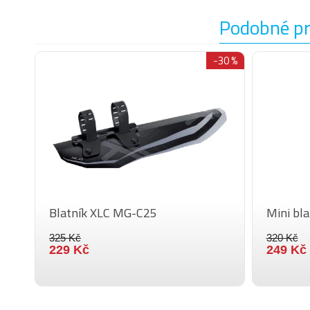
Podobné p
-30 %
Blatník XLC MG-C25
Mini bl
325 Kč
320 Kč
229 Kč
249 Kč