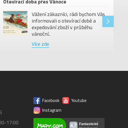
Otevírací doba přes Vánoce
Vážení zákazníci, rádi bychom Vás
informovali o otevírací době a
expedování zboží v průběhu
vánoční..
Více zde
Facebook
Youtube
Instagram
5
00-17:00