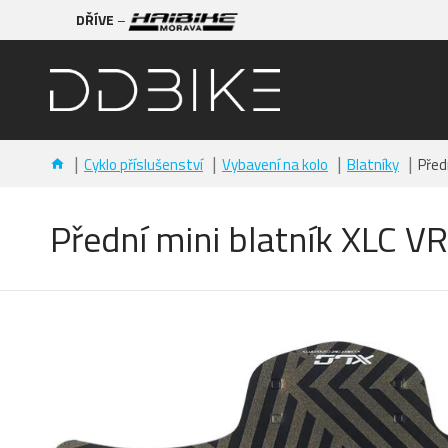
DŘÍVE
–
Cyklo příslušenství
Vybavení na kolo
Blatníky
Před
Přední mini blatník XLC 