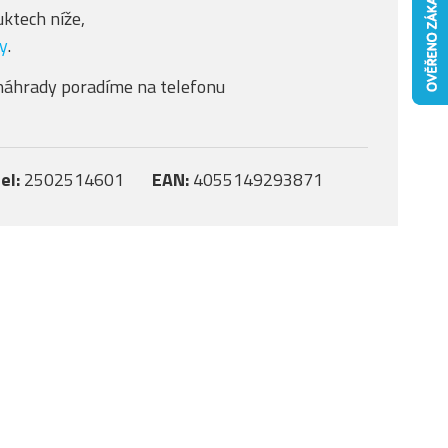
ktech níže,
y
.
náhrady poradíme na telefonu
el:
2502514601
EAN:
4055149293871