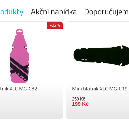
rodukty
Akční nabídka
Doporučujem
-22 %
atník XLC MG-C32
Mini blatník XLC MG-C19
259 Kč
199 Kč