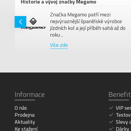
em
Historie a vývoj značky Megamo
Značka Megamo patří mezi
nejvýraznější španělské výrobce
jízdních kol a její příběh sahá až do
roku ..
Více zde
Informace
Benefit
O nás
VIP se
Prodejna
Testov
Aktuality
Slevy 
Ke stažení
Dárky