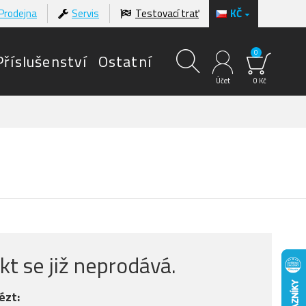
Prodejna
Servis
Testovací trať
KČ
0
Příslušenství
Ostatní
Účet
0 Kč
t se již neprodává.
ézt: