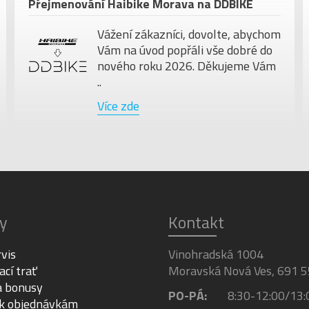
Přejmenování Haibike Morava na DDBIKE
Vážení zákazníci, dovolte, abychom
Vám na úvod popřáli vše dobré do
nového roku 2026. Děkujeme Vám
..
Více zde
y
Kontakt
rvis
Vinohradská 1004
ací trať
Moravská Nová Ves, 691 5
a bonusy
PO-PÁ:
8:30-12:00/13:
 k objednávkám