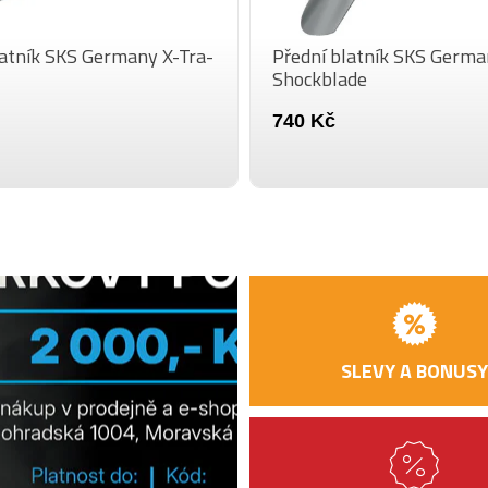
latník SKS Germany X-Tra-
Přední blatník SKS Germ
Shockblade
740 Kč
SLEVY A BONUSY