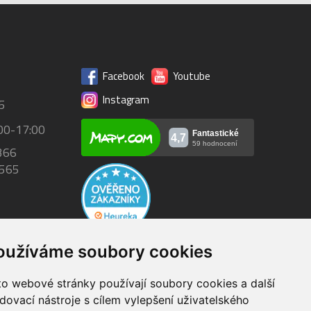
Facebook
Youtube
Instagram
5
00-17:00
366
 565
oužíváme soubory cookies
to webové stránky používají soubory cookies a další
Dodání do 24h
edovací nástroje s cílem vylepšení uživatelského
 1600 Kč
zboží skladem při objednání