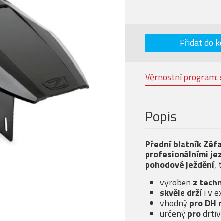
Přidat do k
Věrnostní program:
Popis
Přední blatník Zéf
profesionálními je
pohodové ježdění
,
vyroben
z tech
skvěle drží
i v 
vhodný
pro DH 
určený
pro
drti