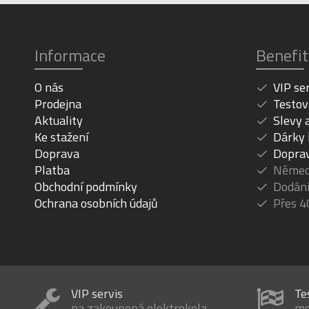
Informace
Benefit
O nás
VIP se
Prodejna
Testov
Aktuality
Slevy 
Ke stažení
Dárky
Doprava
Dopra
Platba
Německ
Obchodní podmínky
Dodání
Ochrana osobních údajů
Přes 4
VIP servis
Te
na zakoupená elektrokola
mo