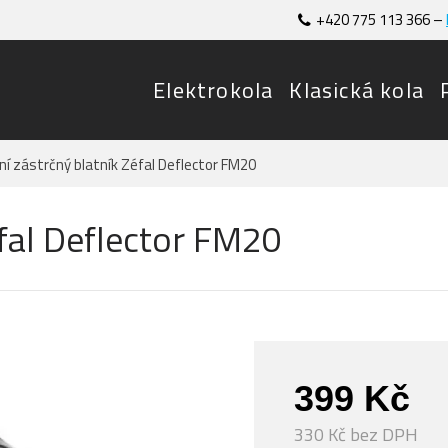
+420 775 113 366 –
Elektrokola
Klasická kola
ní zástrčný blatník Zéfal Deflector FM20
éfal Deflector FM20
399 Kč
330 Kč bez DPH