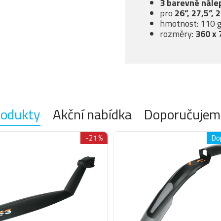
3 barevné nále
pro
26”, 27,5”, 
hmotnost: 110 
rozměry:
360 x
rodukty
Akční nabídka
Doporučujem
-21 %
Do