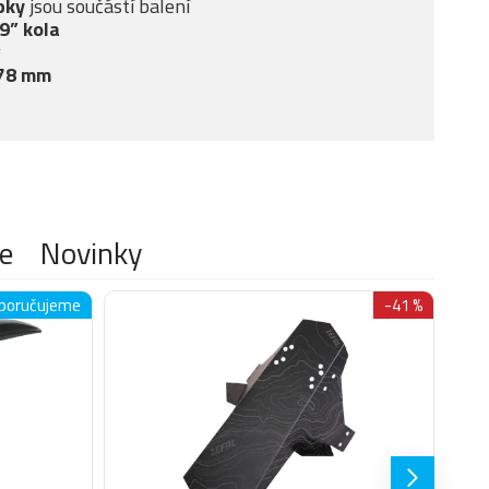
pky
jsou součástí balení
29” kola
g
 78 mm
e
Novinky
poručujeme
-41 %