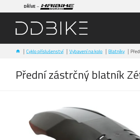
DŘÍVE
–
Cyklo příslušenství
Vybavení na kolo
Blatníky
Před
Přední zástrčný blatník Z