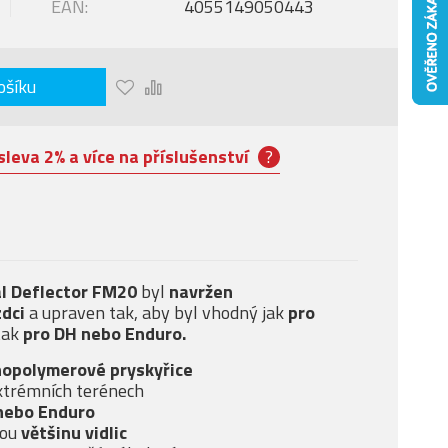
EAN:
4055149050443
ošíku
sleva 2% a více na příslušenství
?
al Deflector FM20
byl
navržen
zdci
a upraven tak, aby byl vhodný jak
pro
 tak
pro DH nebo Enduro.
nopolymerové pryskyřice
extrémních terénech
nebo Enduro
vou
většinu vidlic