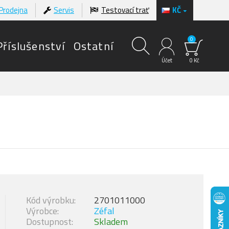
Prodejna
Servis
Testovací trať
KČ
0
Příslušenství
Ostatní
Účet
0 Kč
Kód výrobku:
2701011000
Výrobce:
Zéfal
Dostupnost:
Skladem