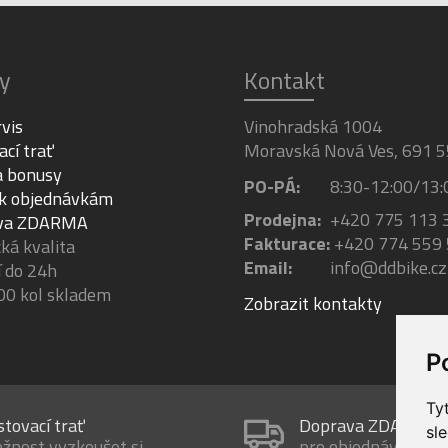
y
Kontakt
rvis
Vinohradská 1004
ací trať
Moravská Nová Ves, 691 5
a bonusy
PO-PÁ:
8:30-12:00/13:
 k objednávkám
Prodejna:
+420 775 113 
va ZDARMA
Fakturace:
+420 774 559
á kvalita
Email:
info@ddbike.cz
 do 24h
00 kol skladem
Zobrazit kontakty
P
Ty
stovací trať
Doprava ZDARMA
sl
žnost vyzkoušet si
pro objednávky nad