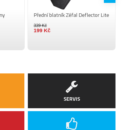
any
Přední blatník Zéfal Deflector Lite
Za
Bl
339 Kč
199 Kč
7
SERVIS