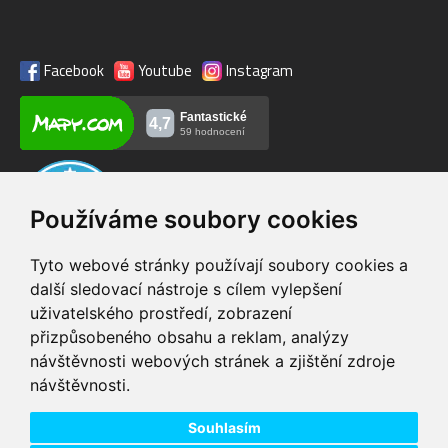
Facebook
Youtube
Instagram
Používáme soubory cookies
Tyto webové stránky používají soubory cookies a
další sledovací nástroje s cílem vylepšení
uživatelského prostředí, zobrazení
VIP servis
Testovací trať
přizpůsobeného obsahu a reklam, analýzy
na zakoupená
možnost vyzkoušet si
návštěvnosti webových stránek a zjištění zdroje
elektrokola
elektrokola
návštěvnosti.
Doprava ZDARMA
Dodání do 24h
pro objednávky nad 1600
zboží skladem při
Kč
objednání do 14:00
Souhlasím