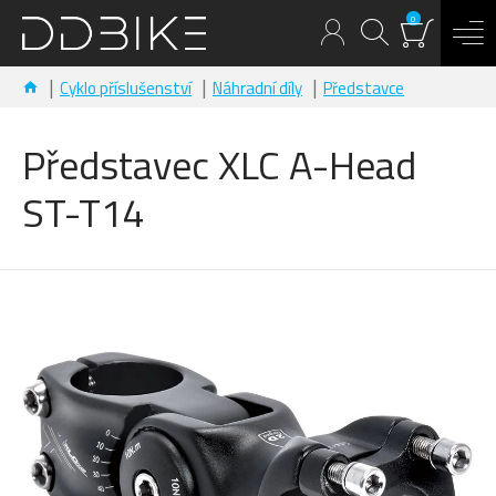
0
Cyklo příslušenství
Náhradní díly
Představce
Představec XLC A-Head
ST-T14