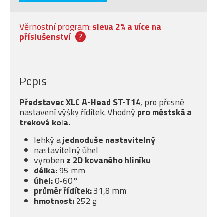
Věrnostní program:
sleva 2% a více na
příslušenství
?
Popis
Představec XLC A-Head ST-T14
, pro přesné
nastavení výšky řídítek. Vhodný
pro městská a
treková kola.
lehký a
jednoduše nastavitelný
nastavitelný úhel
vyroben
z 2D kovaného hliníku
délka:
95 mm
úhel:
0-60°
průměr řídítek:
31,8 mm
hmotnost:
252 g