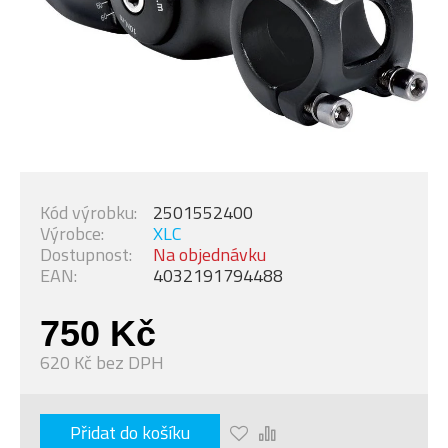
Kód výrobku:
2501552400
Výrobce:
XLC
Dostupnost:
Na objednávku
EAN:
4032191794488
750 Kč
620 Kč bez DPH
Přidat do košíku