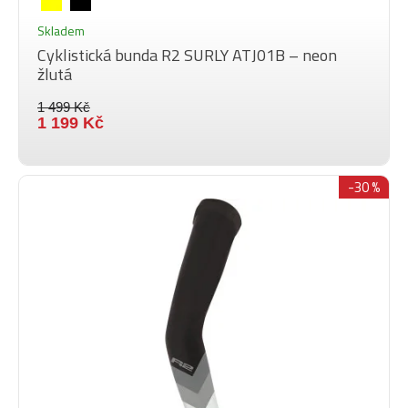
Skladem
Cyklistická bunda R2 SURLY ATJ01B – neon
žlutá
1 499 Kč
1 199 Kč
-30 %