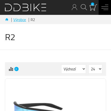
0
Výrobce
R2
R2
0