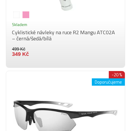
Skladem
Cyklistické návleky na ruce R2 Mangu ATC02A
– černá/šedá/bílá
499 Kč
349 Kč
-20 %
Doporučujeme