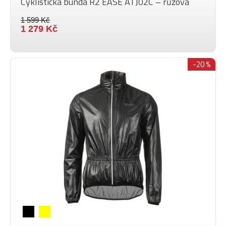
Cyklistická bunda R2 EASE ATJ02C – růžová
1 599 Kč
1 279 Kč
-20 %