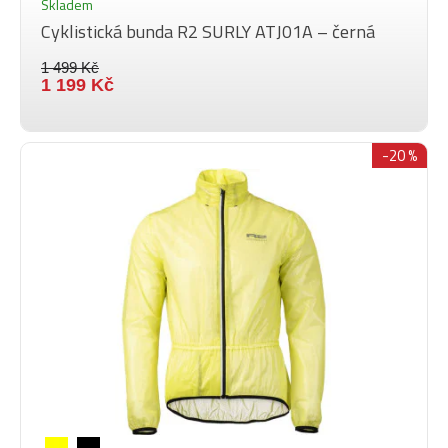
Skladem
Cyklistická bunda R2 SURLY ATJ01A – černá
1 499 Kč
1 199 Kč
-20 %