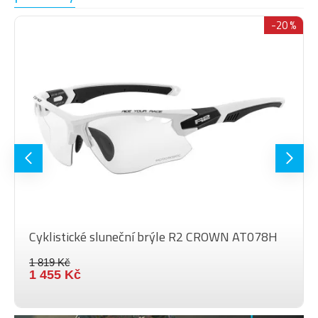
pro vaše oči.
Díky pevnému pouzdru jsou
-20 %
Pevné pouzdro
brýle i čočky velmi
bezpečně uloženy.
V měkkém pouzdru z
mikrovláken se brýle
Měkké pouzdro
nepoškrábou a zároveň lze
použít i jako čistič sklíček.
Cyklistické sluneční brýle R2 CROWN AT078H
1 819 Kč
1 455 Kč