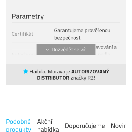
Parametry
Garantujeme prověřenou
Certifikát
bezpečnost.
Automatické zatmavování a
Fotochromatizace
zesvětlování čoček podle
intenzity slunečního svitu.
Protiskluzové nosníky a
Haibike Morava je
AUTORIZOVANÝ
DISTRIBUTOR
značky R2!
Protiskluzové
straničky zamezují
plochy
zklouzávání brýl, které
perfektně drží na obličeji.
Čočky jsou vyrobeny z
téměř nerozbitného
Materiál čoček
polykarbonátu, který zajistí
Podobné
Akční
Doporučujeme
Novink
mnohem větší bezpečnost
produkty
nabídka