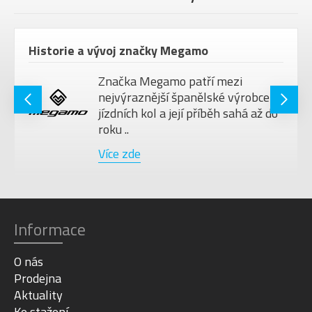
Historie a vývoj značky Megamo
Značka Megamo patří mezi
nejvýraznější španělské výrobce
jízdních kol a její příběh sahá až do
roku ..
Více zde
Informace
O nás
Prodejna
Aktuality
Ke stažení