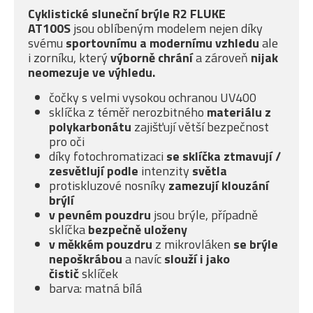
Cyklistické sluneční brýle R2 FLUKE
AT100S
jsou oblíbeným modelem nejen díky
svému
sportovnímu a modernímu vzhledu
ale
i zorníku, který
výborně chrání
a zároveň
nijak
neomezuje ve výhledu.
čočky s velmi vysokou ochranou UV400
sklíčka z téměř nerozbitného
materiálu z
polykarbonátu
zajišťují větší bezpečnost
pro oči
díky fotochromatizaci
se sklíčka ztmavují /
zesvětlují podle
intenzity
světla
protiskluzové nosníky
zamezují klouzání
brýlí
v pevném pouzdru
jsou brýle, případně
sklíčka
bezpečně uloženy
v měkkém pouzdru
z mikrovláken
se brýle
nepoškrábou
a navíc
slouží i jako
čistič
sklíček
barva: matná bílá