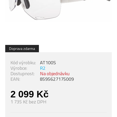
Doprava zdarma
Kód výrobku:
AT100S
Výrobce:
R2
Dostupnost:
Na objednávku
EAN:
8595627175009
2 099 Kč
1 735 Kč bez DPH