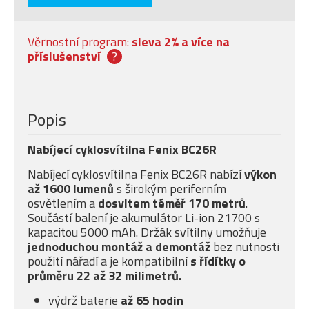
Věrnostní program:
sleva 2% a více na
příslušenství
?
Popis
Nabíjecí cyklosvítilna Fenix BC26R
Nabíjecí cyklosvítilna Fenix BC26R nabízí
výkon
až 1600 lumenů
s širokým periferním
osvětlením a
dosvitem téměř 170 metrů
.
Součástí balení je akumulátor Li-ion 21700 s
kapacitou 5000 mAh. Držák svítilny umožňuje
jednoduchou montáž a demontáž
bez nutnosti
použití nářadí a je kompatibilní
s řídítky o
průměru 22 až 32 milimetrů.
výdrž baterie
až 65 hodin