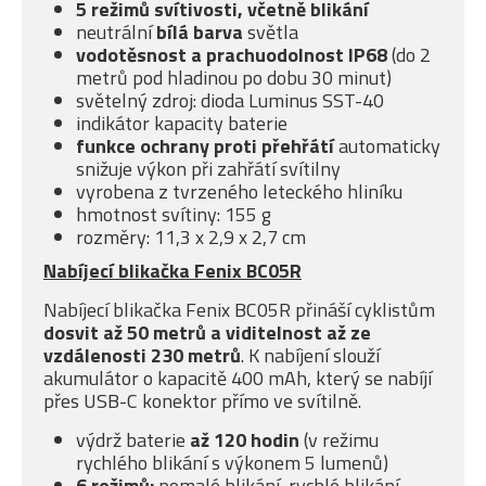
5 režimů svítivosti, včetně blikání
neutrální
bílá barva
světla
vodotěsnost a prachuodolnost IP68
(do 2
metrů pod hladinou po dobu 30 minut)
světelný zdroj: dioda Luminus SST-40
indikátor kapacity baterie
funkce ochrany proti přehřátí
automaticky
snižuje výkon při zahřátí svítilny
vyrobena z tvrzeného leteckého hliníku
hmotnost svítiny: 155 g
rozměry: 11,3 x 2,9 x 2,7 cm
Nabíjecí blikačka Fenix BC05R
Nabíjecí blikačka Fenix BC05R přináší cyklistům
dosvit až 50 metrů a viditelnost až ze
vzdálenosti 230 metrů
. K nabíjení slouží
akumulátor o kapacitě 400 mAh, který se nabíjí
přes USB-C konektor přímo ve svítilně.
výdrž baterie
až 120 hodin
(v režimu
rychlého blikání s výkonem 5 lumenů)
6 režimů:
pomalé blikání, rychlé blikání