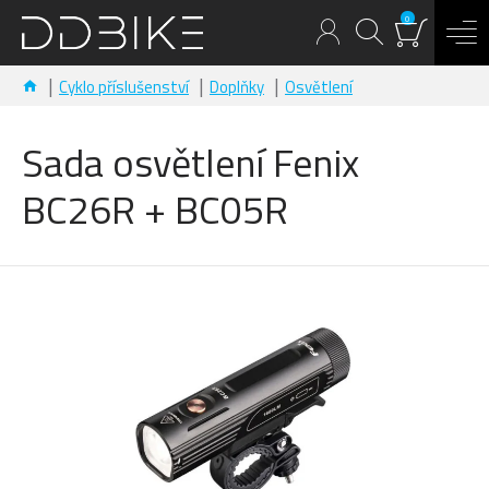
0
Cyklo příslušenství
Doplňky
Osvětlení
Sada osvětlení Fenix
BC26R + BC05R