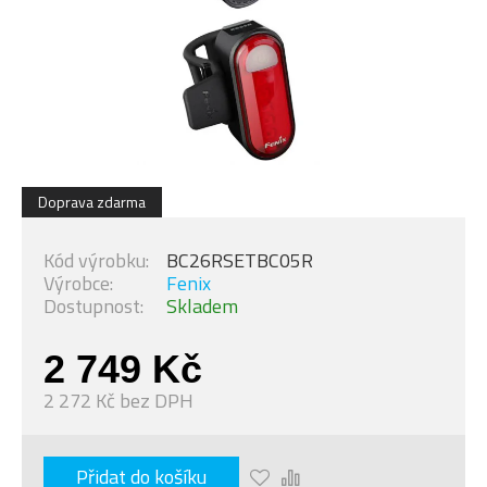
Doprava zdarma
Kód výrobku:
BC26RSETBC05R
Výrobce:
Fenix
Dostupnost:
Skladem
2 749 Kč
2 272 Kč bez DPH
Přidat do košíku