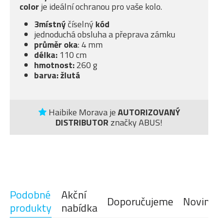
color
je ideální ochranou pro vaše kolo.
3místný
číselný
kód
jednoduchá obsluha a přeprava zámku
průměr oka
: 4 mm
délka:
110 cm
hmotnost:
260 g
barva: žlutá
Haibike Morava je
AUTORIZOVANÝ
DISTRIBUTOR
značky ABUS!
Podobné
Akční
Doporučujeme
Novink
produkty
nabídka