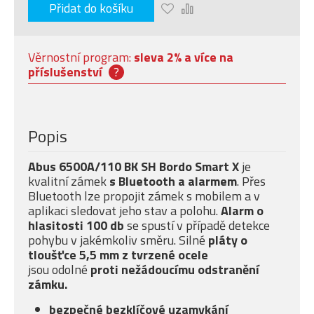
Přidat do košíku
Věrnostní program:
sleva 2% a více na
příslušenství
?
Popis
Abus 6500A/110 BK SH Bordo Smart X
je
kvalitní zámek
s Bluetooth a alarmem
. Přes
Bluetooth lze propojit zámek s mobilem a v
aplikaci sledovat jeho stav a polohu.
Alarm o
hlasitosti 100 db
se spustí v případě detekce
pohybu v jakémkoliv směru. Silné
pláty o
tloušťce 5,5 mm z tvrzené ocele
jsou odolné
proti nežádoucímu odstranění
zámku.
bezpečné bezklíčové uzamykání