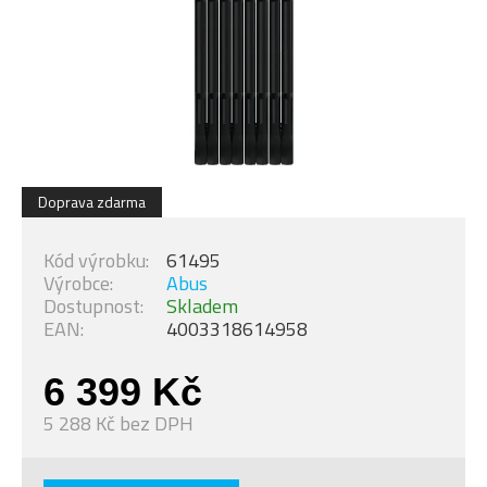
Doprava zdarma
Kód výrobku:
61495
Výrobce:
Abus
Dostupnost:
Skladem
EAN:
4003318614958
6 399 Kč
5 288 Kč bez DPH