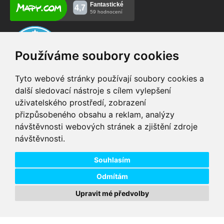
Používáme soubory cookies
Tyto webové stránky používají soubory cookies a
další sledovací nástroje s cílem vylepšení
uživatelského prostředí, zobrazení
VIP servis
Testovací trať
přizpůsobeného obsahu a reklam, analýzy
na zakoupená
možnost vyzkoušet si
návštěvnosti webových stránek a zjištění zdroje
elektrokola
elektrokola
návštěvnosti.
Doprava ZDARMA
Dodání do 24h
pro objednávky nad 1600
zboží skladem při
Kč
objednání do 14:00
Souhlasím
Odmítám
Upravit mé předvolby
Copyright © 2026 DD PNEU s.r.o. Všechna práva vyhrazena.
bb9
Designed by