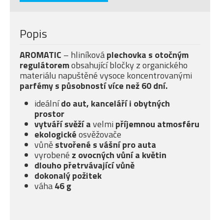
Popis
AROMATIC
– hliníková
plechovka s otočným
regulátorem
obsahující bločky z organického
materiálu napuštěné vysoce koncentrovanými
parfémy s působností více než 60 dní.
ideální
do aut, kanceláří i obytných
prostor
vytváří svěží a
velmi
příjemnou atmosféru
ekologické
osvěžovače
vůně
stvořené s vášní pro auta
vyrobené
z ovocných vůní a květin
dlouho přetrvávající vůně
dokonalý požitek
váha
46 g