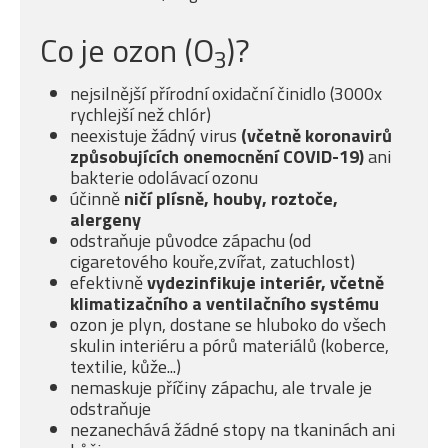
Co je ozon (O
)?
3
nejsilnější přírodní oxidační činidlo (3000x
rychlejší než chlór)
neexistuje žádný virus
(včetně koronavirů
způsobujících onemocnění COVID-19)
ani
bakterie odolávací ozonu
účinně
ničí plísně, houby, roztoče,
alergeny
odstraňuje původce zápachu (od
cigaretového kouře,zvířat, zatuchlost)
efektivně
vydezinfikuje interiér, včetně
klimatizačního a ventilačního systému
ozon je plyn, dostane se hluboko do všech
skulin interiéru a pórů materiálů (koberce,
textilie, kůže...)
nemaskuje příčiny zápachu, ale trvale je
odstraňuje
nezanechává žádné stopy na tkaninách ani