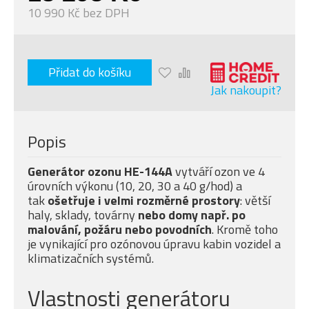
10 990 Kč bez DPH
Přidat do košíku
Jak nakoupit?
Popis
Generátor ozonu HE-144A
vytváří ozon ve 4
úrovních výkonu (10, 20, 30 a 40 g/hod) a
tak
ošetřuje i velmi rozměrné prostory
: větší
haly, sklady, továrny
nebo domy např. po
malování, požáru nebo povodních
. Kromě toho
je vynikající pro ozónovou úpravu kabin vozidel a
klimatizačních systémů.
Vlastnosti generátoru