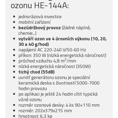
ozonu HE-144A:
jednorázová investice
mobilní zařízení
bezúdržbový provoz
(žádné náplně,
chemie...)
vytváří ozon ve 4 úrovních výkonu (10, 20,
30 a 40 g/hod)
napájení: AC 220-240 V/50-60 Hz
příkon: 350 W (nízká energetická náročnost)
3
průchod vzduchu 4,8 m
/min
nízká energetická náročnost (350W)
tichý chod (55dB)
uvnitř generátoru ozonu je speciální
keramická deska s životností 5000-7000
hodin provozu
po aplikaci je ještě 24 hodin cítit typická
vůně ozonu
rozměr ozonové desky: 4 ks 90×110 mm
rozměr: 202x379x215 mm
hmotnost: 6,3 kg