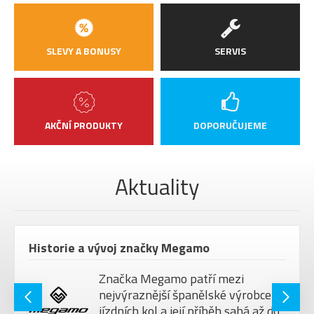
SLEVY A BONUSY
SERVIS
AKČNÍ PRODUKTY
DOPORUČUJEME
Aktuality
Historie a vývoj značky Megamo
Značka Megamo patří mezi
nejvýraznější španělské výrobce
jízdních kol a její příběh sahá až do