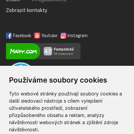
Zobrazit kontakty
Facebook
Youtube
Instagram
Používáme soubory cookies
Tyto webové stránky používají soubory cookies a
další sledovací nástroje s cílem vylepšení
uživatelského prostředí, zobrazení
VIP servis
Testovací trať
přizpůsobeného obsahu a reklam, analýzy
na zakoupená
možnost vyzkoušet si
návštěvnosti webových stránek a zjištění zdroje
elektrokola
elektrokola
návštěvnosti.
Doprava ZDARMA
Dodání do 24h