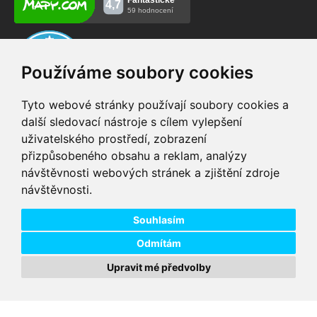
Používáme soubory cookies
Tyto webové stránky používají soubory cookies a
další sledovací nástroje s cílem vylepšení
uživatelského prostředí, zobrazení
VIP servis
Testovací trať
přizpůsobeného obsahu a reklam, analýzy
na zakoupená
možnost vyzkoušet si
návštěvnosti webových stránek a zjištění zdroje
elektrokola
elektrokola
návštěvnosti.
Doprava ZDARMA
Dodání do 24h
pro objednávky nad 1600
zboží skladem při
Kč
objednání do 14:00
Souhlasím
Odmítám
Upravit mé předvolby
Copyright © 2026 DD PNEU s.r.o. Všechna práva vyhrazena.
bb9
Designed by