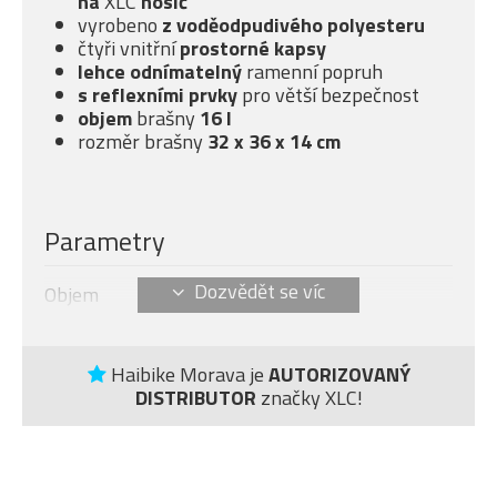
na
XLC
nosič
vyrobeno
z voděodpudivého polyesteru
čtyři vnitřní
prostorné kapsy
lehce odnímatelný
ramenní popruh
s reflexními prvky
pro větší bezpečnost
objem
brašny
16 l
rozměr brašny
32 x 36 x 14 cm
Parametry
Objem
16 l
Haibike Morava je
AUTORIZOVANÝ
DISTRIBUTOR
značky XLC!