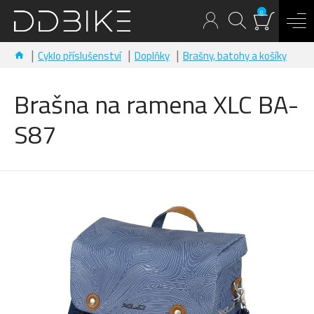
0
Cyklo příslušenství
Doplňky
Brašny, batohy a košíky
Brašna na ramena XLC BA-
S87