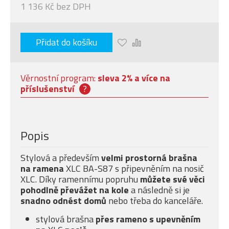
1 136 Kč bez DPH
Přidat do košíku
Věrnostní program:
sleva 2% a více na
příslušenství
?
Popis
Stylová a především
velmi prostorná brašna
na ramena
XLC BA-S87 s připevněním na nosič
XLC. Díky ramennímu popruhu
můžete své věci
pohodlně převážet na kole
a následně si je
snadno odnést domů
nebo třeba do kanceláře.
stylová brašna
přes rameno s upevněním