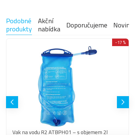
Podobné
Akční
Doporučujeme
Novink
produkty
nabídka
-17 %
Vak na vodu R2 ATBPH01 – s objemem 2l