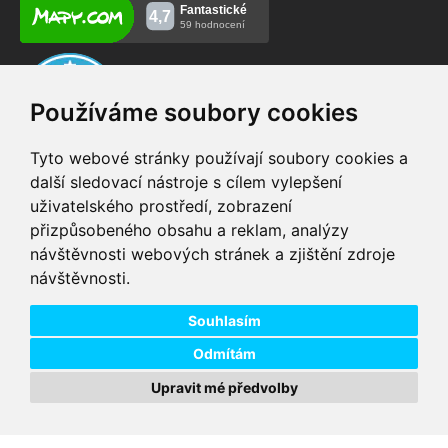
Používáme soubory cookies
Tyto webové stránky používají soubory cookies a
další sledovací nástroje s cílem vylepšení
uživatelského prostředí, zobrazení
VIP servis
Testovací trať
přizpůsobeného obsahu a reklam, analýzy
na zakoupená
možnost vyzkoušet si
návštěvnosti webových stránek a zjištění zdroje
elektrokola
elektrokola
návštěvnosti.
Doprava ZDARMA
Dodání do 24h
pro objednávky nad 1600
zboží skladem při
Kč
objednání do 14:00
Souhlasím
Odmítám
Upravit mé předvolby
Copyright © 2026 DD PNEU s.r.o. Všechna práva vyhrazena.
bb9
Designed by