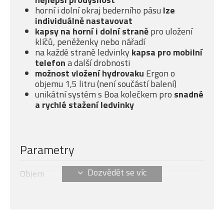
horní i dolní okraj bederního pásu
lze
individuálně nastavovat
kapsy na horní i dolní straně
pro uložení
klíčů, peněženky nebo nářadí
na každé straně ledvinky
kapsa pro mobilní
telefon
a další drobnosti
možnost vložení hydrovaku
Ergon o
objemu 1,5 litru (není součástí balení)
unikátní systém s Boa kolečkem pro
snadné
a rychlé stažení ledvinky
Parametry
Objem
3 l