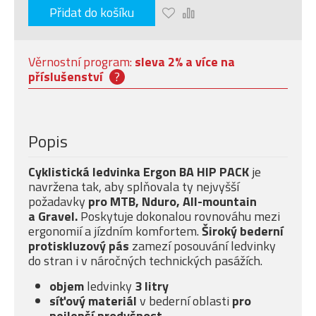
Přidat do košíku
Věrnostní program:
sleva 2% a více na
příslušenství
?
Popis
Cyklistická
ledvinka Ergon BA HIP PACK
je
navržena tak, aby splňovala ty nejvyšší
požadavky
pro MTB, Nduro, All-mountain
a Gravel.
Poskytuje dokonalou rovnováhu mezi
ergonomií a jízdním komfortem.
Široký bederní
protiskluzový pás
zamezí posouvání ledvinky
do stran i v náročných technických pasážích.
objem
ledvinky
3 litry
síťový materiál
v bederní oblasti
pro
nejlepší prodyšnost