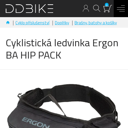
0
Cyklo příslušenství
Doplňky
Brašny, batohy a košíky
Cyklistická ledvinka Ergon
BA HIP PACK