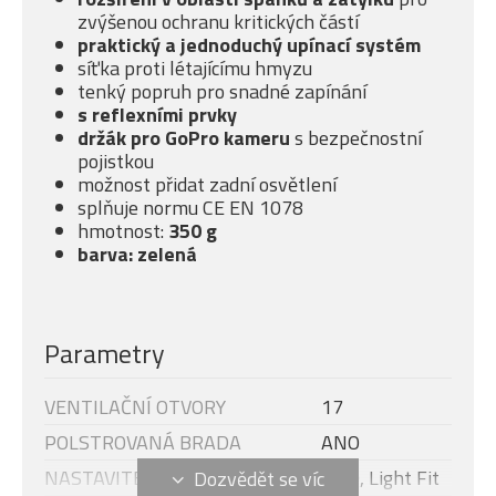
zvýšenou ochranu kritických částí
praktický a jednoduchý upínací systém
síťka proti létajícímu hmyzu
tenký popruh pro snadné zapínání
s reflexními prvky
držák pro GoPro kameru
s bezpečnostní
pojistkou
možnost přidat zadní osvětlení
splňuje normu CE EN 1078
hmotnost:
350 g
barva: zelená
Parametry
VENTILAČNÍ OTVORY
17
POLSTROVANÁ BRADA
ANO
NASTAVITELNÝ OBVOD HLAVY
ANO, Light Fit