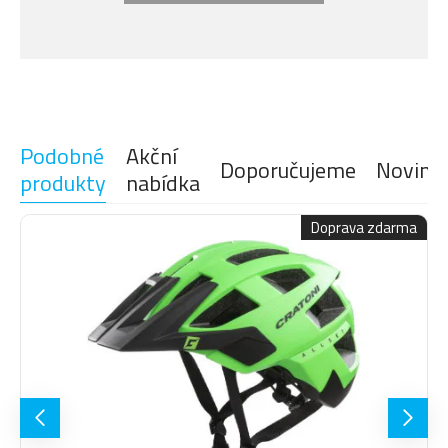
NASTAVITELNÉ POPRUHY
ANO, Light Fit
ZAPÍNÁNÍ NA SPONU
ANO, Light Fit
ODNÍMATELNÝ ŠTÍT HELMY
ANO
HMOTNOST
350 g
Podobné
Akční
Doporučujeme
Novink
produkty
nabídka
Doprava zdarma