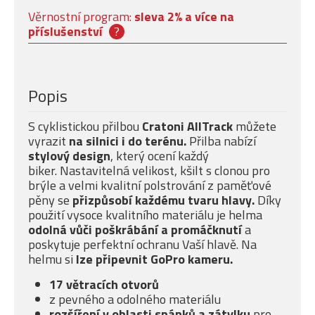
Věrnostní program:
sleva 2% a více na
příslušenství
?
Popis
S cyklistickou přilbou
Cratoni AllTrack
můžete
vyrazit
na silnici i do terénu.
Přilba nabízí
stylový design
, který ocení každý
biker. Nastavitelná velikost, kšilt s clonou pro
brýle a velmi kvalitní polstrování z paměťové
pěny
se
přizpůsobí každému tvaru hlavy.
Díky
použití vysoce kvalitního materiálu je helma
odolná vůči poškrábání a promáčknutí
a
poskytuje perfektní ochranu Vaší hlavě.
Na
helmu si
lze připevnit GoPro kameru.
17 větracích otvorů
z pevného a odolného materiálu
rozšíření v oblasti spánků a zátylku
pro