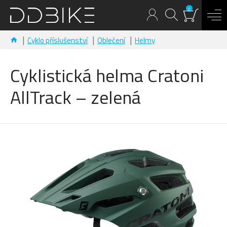
0
Cyklo příslušenství
Oblečení
Helmy
Cyklistická helma Cratoni
AllTrack – zelená