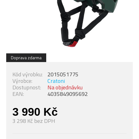
Doprava zdarma
Kód výrobku:
2015051775
Výrobce:
Cratoni
Dostupnost:
Na objednávku
EAN:
4035849095692
3 990 Kč
3 298 Kč bez DPH