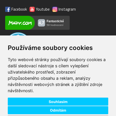
Facebook
Youtube
Instagram
Používáme soubory cookies
Tyto webové stránky používají soubory cookies a
další sledovací nástroje s cílem vylepšení
uživatelského prostředí, zobrazení
VIP servis
Testovací trať
přizpůsobeného obsahu a reklam, analýzy
na zakoupená
možnost vyzkoušet si
návštěvnosti webových stránek a zjištění zdroje
elektrokola
elektrokola
návštěvnosti.
Doprava ZDARMA
Dodání do 24h
pro objednávky nad 1600
zboží skladem při
Kč
objednání do 14:00
Souhlasím
Odmítám