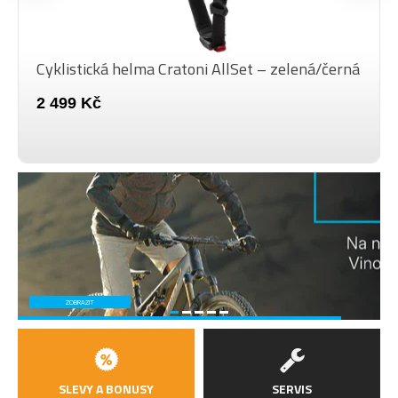
Cyklistická helma Cratoni AllSet – zelená/černá
2 499 Kč
ZOBRAZIT
SLEVY A BONUSY
SERVIS