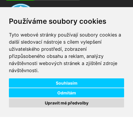
Používáme soubory cookies
Tyto webové stránky používají soubory cookies a
další sledovací nástroje s cílem vylepšení
uživatelského prostředí, zobrazení
VIP servis
Testovací trať
přizpůsobeného obsahu a reklam, analýzy
na zakoupená
možnost vyzkoušet si
návštěvnosti webových stránek a zjištění zdroje
elektrokola
elektrokola
návštěvnosti.
Doprava ZDARMA
Dodání do 24h
pro objednávky nad 1600
zboží skladem při
Kč
objednání do 14:00
Souhlasím
Odmítám
Upravit mé předvolby
Copyright © 2026 DD PNEU s.r.o. Všechna práva vyhrazena.
bb9
Designed by