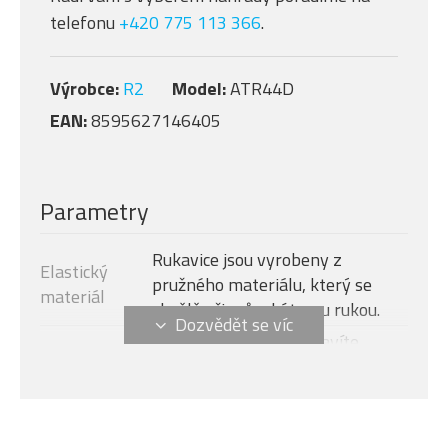
telefonu
+420 775 113 366
.
Výrobce:
R2
Model:
ATR44D
EAN:
8595627146405
Parametry
Rukavice jsou vyrobeny z
Elastický
pružného materiálu, který se
materiál
skvělě přizpůsobí tvaru rukou.
Díky polstrování se zbavíte
Polstrování
nepříjemných otlaků
dlaně
namáhaných částí dlaně.
Fleesovou plochou v oblasti