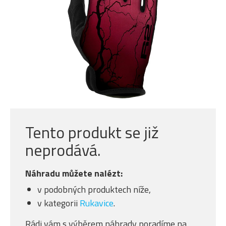
Tento produkt se již
neprodává.
Náhradu můžete nalézt:
v podobných produktech níže,
v kategorii
Rukavice
.
Rádi vám s výběrem náhrady poradíme na