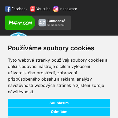
Facebook
Youtube
Instagram
Používáme soubory cookies
Tyto webové stránky používají soubory cookies a
další sledovací nástroje s cílem vylepšení
uživatelského prostředí, zobrazení
VIP servis
Testovací trať
přizpůsobeného obsahu a reklam, analýzy
na zakoupená
možnost vyzkoušet si
návštěvnosti webových stránek a zjištění zdroje
elektrokola
elektrokola
návštěvnosti.
Doprava ZDARMA
Dodání do 24h
pro objednávky nad 1600
zboží skladem při
Kč
objednání do 14:00
Souhlasím
Odmítám