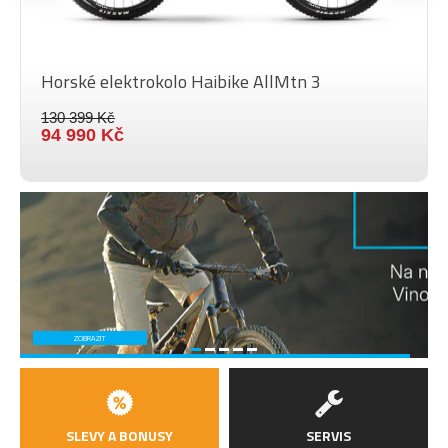
Horské elektrokolo Haibike AllMtn 3
130 399 Kč
94 990 Kč
SLEVY A BONUSY
SERVIS