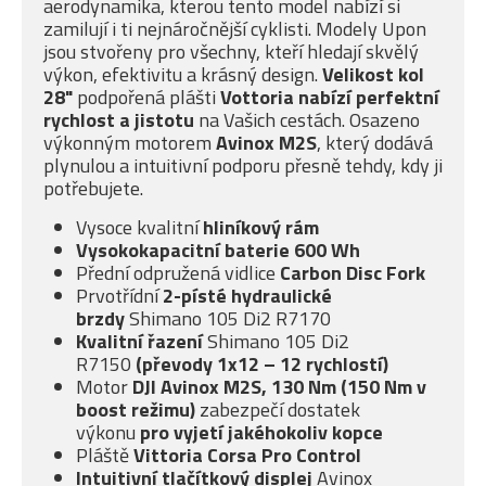
aerodynamika, kterou tento model nabízí si
zamilují i ti nejnáročnější cyklisti. Modely Upon
jsou stvořeny pro všechny, kteří hledají skvělý
výkon, efektivitu a krásný design.
Velikost kol
28"
podpořená plášti
Vottoria nabízí
perfektní
rychlost a jistotu
na Vašich cestách. Osazeno
výkonným motorem
Avinox M2S
, který dodává
plynulou a intuitivní podporu přesně tehdy, kdy ji
potřebujete.
Vysoce kvalitní
hliníkový rám
Vysokokapacitní baterie 600 Wh
Přední odpružená vidlice
Carbon Disc Fork
Prvotřídní
2-písté
hydraulické
brzdy
Shimano 105 Di2 R7170
Kvalitní řazení
Shimano 105 Di2
R7150
(převody 1x12 – 12 rychlostí)
Motor
DJI Avinox M2S, 130 Nm (150 Nm v
boost režimu)
zabezpečí dostatek
výkonu
pro vyjetí jakéhokoliv kopce
Pláště
Vittoria Corsa Pro Control
Intuitivní tlačítkový displej
Avinox