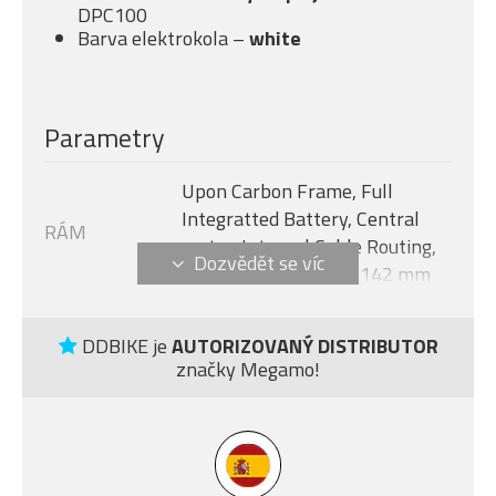
DPC100
Barva elektrokola –
white
Parametry
Upon Carbon Frame, Full
Integratted Battery, Central
RÁM
motor, Internal Cable Routing,
Flat Mount Disc 12 x 142 mm
Avinox M2S, 130 Nm + boost -
MOTOR
150 Nm (1300 W)
DDBIKE je
AUTORIZOVANÝ DISTRIBUTOR
značky Megamo!
Velikost rámu
XL
AVINOX DPC100, 2-inch OLED
DISPLEJ
display
Modelový rok
2027