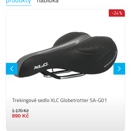
produkty
nabídka
-24 %
Trekingové sedlo XLC Globetrotter SA-G01
1 170 Kč
890 Kč