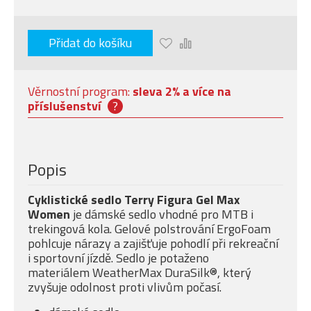
Přidat do košíku
Věrnostní program:
sleva 2% a více na
příslušenství
?
Popis
Cyklistické sedlo Terry Figura Gel Max
Women
je dámské sedlo vhodné pro MTB i
trekingová kola. Gelové polstrování ErgoFoam
pohlcuje nárazy a zajišťuje pohodlí při rekreační
i sportovní jízdě. Sedlo je potaženo
materiálem WeatherMax DuraSilk®, který
zvyšuje odolnost proti vlivům počasí.