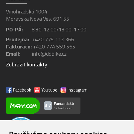
Vinohradská 1004
Moravská Nová Ves, 691 55
PO-PÁ:
8:30-12:00/13:00-17:00
Prodejna:
+420 775 113 366
Fakturace:
+420 774 559 565
Email:
info@ddbike.cz
Zobrazit kontakty
Facebook
Youtube
Instagram