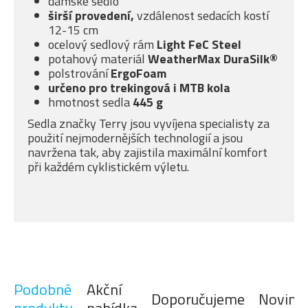
dámské sedlo
širší provedení,
vzdálenost sedacích kostí
12-15 cm
ocelový sedlový rám
Light FeC Steel
potahový materiál
WeatherMax DuraSilk®
polstrování
ErgoFoam
určeno pro trekingová i MTB kola
hmotnost sedla
445 g
Sedla značky Terry jsou vyvíjena specialisty za
použití nejmodernějších technologií a jsou
navržena tak, aby zajistila maximální komfort
při každém cyklistickém výletu.
Podobné
Akční
Doporučujeme
Novink