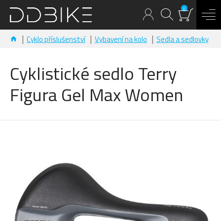
0
Cyklo příslušenství
Vybavení na kolo
Sedla a sedlovky
Cyklistické sedlo Terry
Figura Gel Max Women