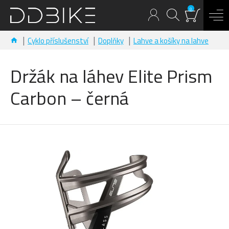
0
Cyklo příslušenství
Doplňky
Lahve a košíky na lahve
Držák na láhev Elite Prism
Carbon – černá