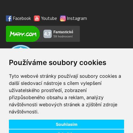
Facebook
Youtube
Instagram
Používáme soubory cookies
Tyto webové stránky používají soubory cookies a
další sledovací nástroje s cílem vylepšení
uživatelského prostředí, zobrazení
VIP servis
Testovací trať
přizpůsobeného obsahu a reklam, analýzy
na zakoupená
možnost vyzkoušet si
návštěvnosti webových stránek a zjištění zdroje
elektrokola
elektrokola
návštěvnosti.
Doprava ZDARMA
Dodání do 24h
pro objednávky nad 1600
zboží skladem při
Kč
objednání do 14:00
Souhlasím