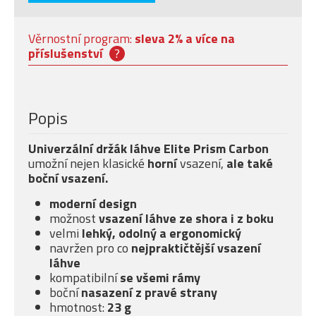
Věrnostní program:
sleva 2% a více na
příslušenství
?
Popis
Univerzální držák láhve Elite Prism Carbon
umožní nejen klasické
horní
vsazení,
ale také
boční
vsazení.
moderní design
možnost
vsazení láhve ze shora i z boku
velmi
lehký, odolný a ergonomický
navržen pro co
nejpraktičtější vsazení
láhve
kompatibilní
se všemi rámy
boční
nasazení z pravé strany
hmotnost:
23 g