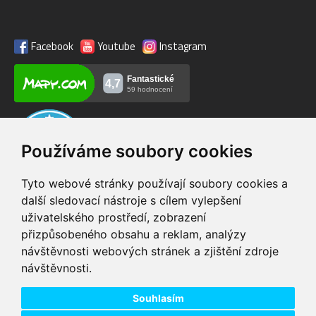
Facebook
Youtube
Instagram
Používáme soubory cookies
Tyto webové stránky používají soubory cookies a
další sledovací nástroje s cílem vylepšení
uživatelského prostředí, zobrazení
VIP servis
Testovací trať
přizpůsobeného obsahu a reklam, analýzy
na zakoupená
možnost vyzkoušet si
návštěvnosti webových stránek a zjištění zdroje
elektrokola
elektrokola
návštěvnosti.
Doprava ZDARMA
Dodání do 24h
pro objednávky nad 1600
zboží skladem při
Kč
objednání do 14:00
Souhlasím