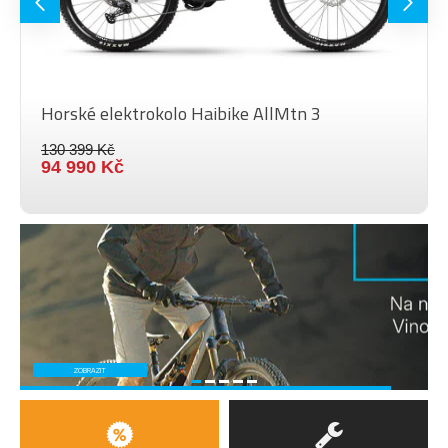
HMOTNOST
130 kg
JEZDCE
VELIKOST KOL
28"
Barva
Pop Green
Horské elektrokolo Haibike AllMtn 3
130 399 Kč
94 990 Kč
ZOBRAZIT