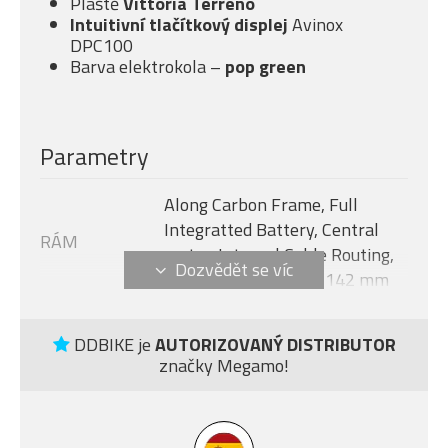
Pláště
Vittoria Terreno
Intuitivní tlačítkový displej
Avinox
DPC100
Barva elektrokola –
pop green
Parametry
Along Carbon Frame, Full
Integratted Battery, Central
RÁM
motor, Internal Cable Routing,
Flat Mount Disc 12 x 142 mm
Avinox M2S, 130 Nm + boost -
MOTOR
150 Nm (1300 W)
DDBIKE je
AUTORIZOVANÝ DISTRIBUTOR
značky Megamo!
Velikost rámu
L
AVINOX DPC100, 2-inch OLED
DISPLEJ
display