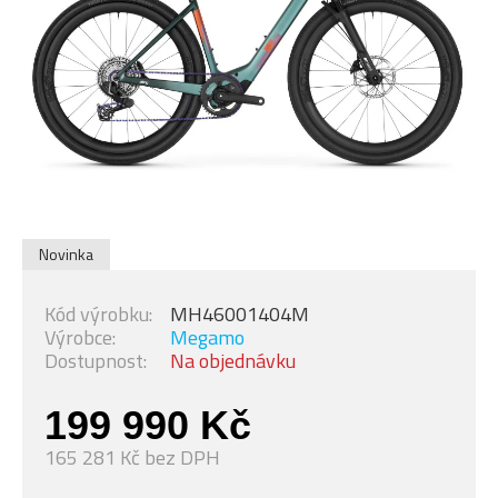
Novinka
Kód výrobku:
MH46001404M
Výrobce:
Megamo
Dostupnost:
Na objednávku
199 990 Kč
165 281 Kč bez DPH