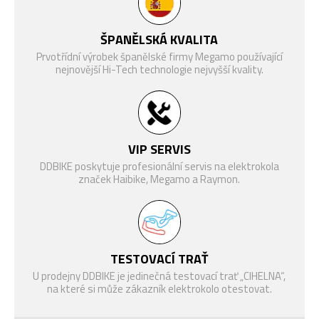
Modelový rok
2027
BATERIE
AVINOX 600 Wh
ŠPANĚLSKÁ KVALITA
NABÍJEČKA
AVINOX 12A Fast Charger
Prvotřídní výrobek španělské firmy Megamo používající
nejnovější Hi-Tech technologie nejvyšší kvality.
DT Swiss F132 ONE, 40 mm
VIDLICE
Travel, Push Control
Sram Force XPLR AXS, 13-
ŘAZENÍ
rychlostí
VIP SERVIS
ŘADÍCÍ PÁČKA
Sram Force AXS
DDBIKE poskytuje profesionální servis na elektrokola
KAZETOVÝ
značek Haibike, Megamo a Raymon.
Sram XPLR XG 1351, 10-46
PASTOREK
zubů
(ZADNÍ)
FSA Avinox Chainring Spider
PŘEVODNÍK
44T 13-Speed Sram
TESTOVACÍ TRAŤ
U prodejny DDBIKE je jedinečná testovací trať „CIHELNA“,
Sram Force AXS, Centerline X,
BRZDA
na které si může zákazník elektrokolo otestovat.
180mm, 2-pístová kotoučová
(PŘEDNÍ)
brzda