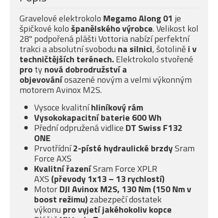
Gravelové elektrokolo
Megamo Along 01
je
špičkové kolo
španělského výrobce
. Velikost kol
28" podpořená plášti Vottoria nabízí perfektní
trakci a absolutní svobodu
na silnici
, šotolině
i v
techničtějších terénech.
Elektrokolo stvořené
pro
ty
nová dobrodružství a
objevování
osazené novým a velmi výkonným
motorem Avinox M2S.
Vysoce kvalitní
hliníkový rám
Vysokokapacitní baterie 600 Wh
Přední odpružená vidlice
DT Swiss F132
ONE
Prvotřídní
2-písté
hydraulické brzdy
Sram
Force AXS
Kvalitní řazení
Sram Force XPLR
AXS
(převody 1x13 – 13 rychlostí)
Motor
DJI Avinox M2S, 130 Nm (150 Nm v
boost režimu)
zabezpečí dostatek
výkonu
pro vyjetí jakéhokoliv kopce