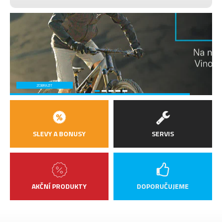
Sram Force AXS, Centerline X,
BRZDA
180mm, 2-pístová kotoučová
(ZADNÍ)
brzda
Vittoria Terreno T50 Mixxed
PLÁŠTĚ
50c
SADA
ZOBRAZIT
ZAPLETENÝCH
Vision TC45 i30 XDR
KOL
Gravel Adventure Carbon Full
ŘÍDÍTKA
Integratted Internal Cable
SLEVY A BONUSY
SERVIS
Routing
SEDLO
Fizik Vento Argo X1
SEDLOVKA
Megamo Carbon Ø 27.2 mm
AKČNÍ PRODUKTY
DOPORUČUJEME
PEDÁLY
bez pedálů
MAX.