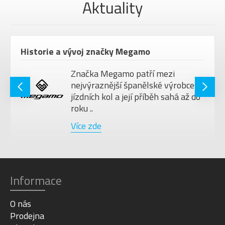
HMOTNOST
130 kg
Aktuality
JEZDCE
VELIKOST KOL
28"
Barva
Pop Green
Historie a vývoj značky Megamo
Značka Megamo patří mezi
nejvýraznější španělské výrobce
jízdních kol a její příběh sahá až do
roku ..
Více zde
Informace
O nás
Prodejna