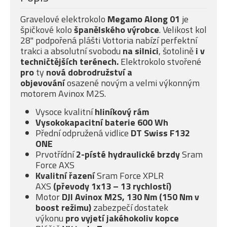
Gravelové elektrokolo
Megamo Along 01
je
špičkové kolo
španělského výrobce
. Velikost kol
28" podpořená plášti Vottoria nabízí perfektní
trakci a absolutní svobodu
na silnici
, šotolině
i v
techničtějších terénech.
Elektrokolo stvořené
pro
ty
nová dobrodružství a
objevování
osazené novým a velmi výkonným
motorem Avinox M2S.
Vysoce kvalitní
hliníkový rám
Vysokokapacitní baterie 600 Wh
Přední odpružená vidlice
DT Swiss F132
ONE
Prvotřídní
2-písté
hydraulické brzdy
Sram
Force AXS
Kvalitní řazení
Sram Force XPLR
AXS
(převody 1x13 – 13 rychlostí)
Motor
DJI Avinox M2S, 130 Nm (150 Nm v
boost režimu)
zabezpečí dostatek
výkonu
pro vyjetí jakéhokoliv kopce