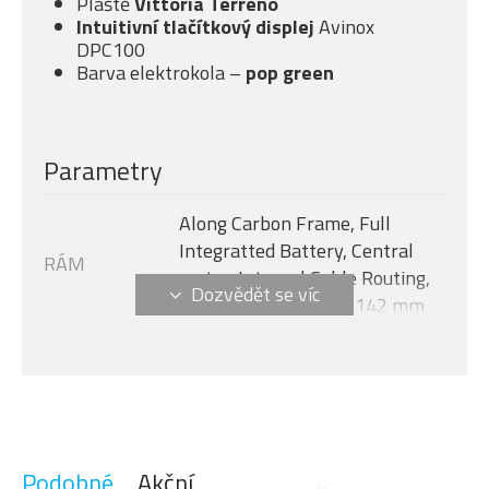
Pláště
Vittoria Terreno
Intuitivní tlačítkový displej
Avinox
DPC100
Barva elektrokola –
pop green
Parametry
Along Carbon Frame, Full
Integratted Battery, Central
RÁM
motor, Internal Cable Routing,
Flat Mount Disc 12 x 142 mm
Avinox M2S, 130 Nm + boost -
MOTOR
150 Nm (1300 W)
Velikost rámu
M
AVINOX DPC100, 2-inch OLED
DISPLEJ
display
Podobné
Akční