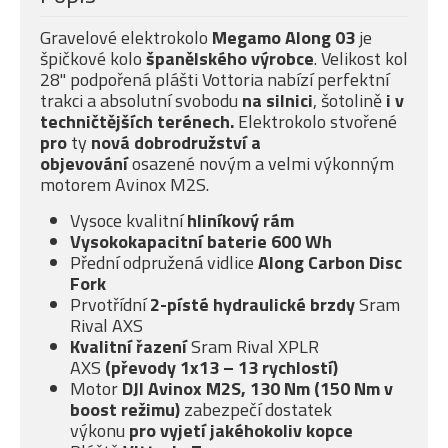
Gravelové elektrokolo
Megamo Along 03
je
špičkové kolo
španělského výrobce
. Velikost kol
28" podpořená plášti Vottoria nabízí perfektní
trakci a absolutní svobodu
na silnici
, šotolině
i v
techničtějších terénech.
Elektrokolo stvořené
pro
ty
nová dobrodružství a
objevování
osazené novým a velmi výkonným
motorem Avinox M2S.
Vysoce kvalitní
hliníkový rám
Vysokokapacitní baterie 600 Wh
Přední odpružená vidlice
Along Carbon Disc
Fork
Prvotřídní
2-písté
hydraulické brzdy
Sram
Rival AXS
Kvalitní řazení
Sram Rival XPLR
AXS
(převody 1x13 – 13 rychlostí)
Motor
DJI Avinox M2S, 130 Nm (150 Nm v
boost režimu)
zabezpečí dostatek
výkonu
pro vyjetí jakéhokoliv kopce