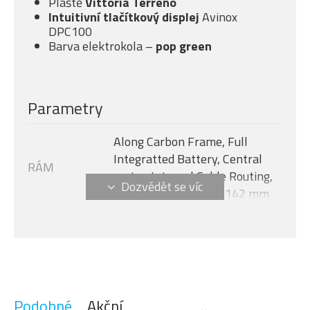
Pláště
Vittoria Terreno
Intuitivní tlačítkový displej
Avinox
DPC100
Barva elektrokola –
pop green
Parametry
Along Carbon Frame, Full
Integratted Battery, Central
RÁM
motor, Internal Cable Routing,
Flat Mount Disc 12 x 142 mm
Avinox M2S, 130 Nm + boost -
MOTOR
150 Nm (1300 W)
Velikost rámu
XL
AVINOX DPC100, 2-inch OLED
DISPLEJ
display
Podobné
Akční