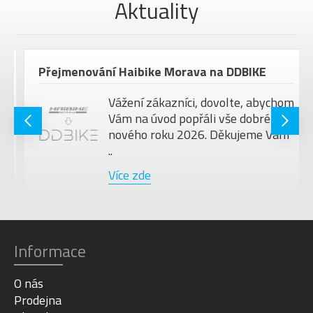
MAX.
Aktuality
HMOTNOST
130 kg
JEZDCE
VELIKOST KOL
28"
Přejmenování Haibike Morava na DDBIKE
Barva
Pop Green
Vážení zákazníci, dovolte, abychom
Vám na úvod popřáli vše dobré do
nového roku 2026. Děkujeme Vám
..
Více zde
Informace
O nás
Prodejna