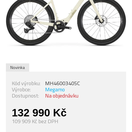
Novinka
Kód výrobku:
MH46003405C
Výrobce:
Megamo
Dostupnost:
Na objednávku
132 990 Kč
109 909 Kč bez DPH