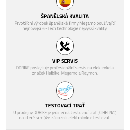
Modelový rok
2027
BATERIE
AVINOX 600 Wh
ŠPANĚLSKÁ KVALITA
NABÍJEČKA
AVINOX 12A Fast Charger
Prvotřídní výrobek španělské firmy Megamo používající
nejnovější Hi-Tech technologie nejvyšší kvality.
Along Carbon Disc Fork,
VIDLICE
Internal Cable Routing, Flat
Mount Disc 12 x 100 mm
Sram Rival XPLR AXS, 13-
ŘAZENÍ
VIP SERVIS
rychlostí
DDBIKE poskytuje profesionální servis na elektrokola
ŘADÍCÍ PÁČKA
Sram Rival AXS
značek Haibike, Megamo a Raymon.
KAZETOVÝ
Sram XPLR XG 1351, 10-46
PASTOREK
zubů
(ZADNÍ)
FSA Avinox Chainring Spider
TESTOVACÍ TRAŤ
PŘEVODNÍK
44T 13-Speed Sram
U prodejny DDBIKE je jedinečná testovací trať „CIHELNA“,
na které si může zákazník elektrokolo otestovat.
Sram Rival AXS, Centerline,
BRZDA
180mm, 2-pístová kotoučová