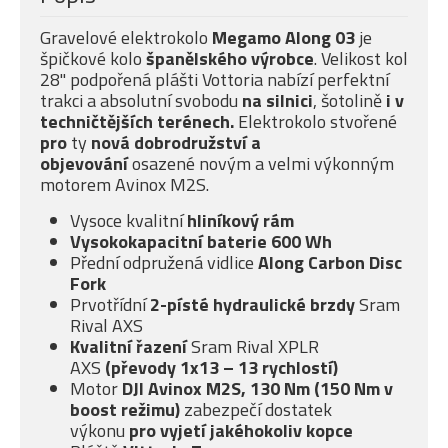
Gravelové elektrokolo
Megamo Along 03
je
špičkové kolo
španělského výrobce
. Velikost kol
28" podpořená plášti Vottoria nabízí perfektní
trakci a absolutní svobodu
na silnici
, šotolině
i v
techničtějších terénech.
Elektrokolo stvořené
pro
ty
nová dobrodružství a
objevování
osazené novým a velmi výkonným
motorem Avinox M2S.
Vysoce kvalitní
hliníkový rám
Vysokokapacitní baterie 600 Wh
Přední odpružená vidlice
Along Carbon Disc
Fork
Prvotřídní
2-písté
hydraulické brzdy
Sram
Rival AXS
Kvalitní řazení
Sram Rival XPLR
AXS
(převody 1x13 – 13 rychlostí)
Motor
DJI Avinox M2S, 130 Nm (150 Nm v
boost režimu)
zabezpečí dostatek
výkonu
pro vyjetí jakéhokoliv kopce