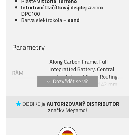
Pláště
Vittoria Terreno
Intuitivní tlačítkový displej
Avinox
DPC100
Barva elektrokola –
sand
Parametry
Along Carbon Frame, Full
Integratted Battery, Central
RÁM
motor, Internal Cable Routing,
Flat Mount Disc 12 x 142 mm
Avinox M2S, 130 Nm + boost -
MOTOR
150 Nm (1300 W)
DDBIKE je
AUTORIZOVANÝ DISTRIBUTOR
značky Megamo!
Velikost rámu
L
AVINOX DPC100, 2-inch OLED
DISPLEJ
display