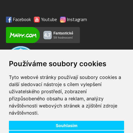
Facebook
Youtube
Instagram
Používáme soubory cookies
Tyto webové stránky používají soubory cookies a
další sledovací nástroje s cílem vylepšení
uživatelského prostředí, zobrazení
VIP servis
Testovací trať
přizpůsobeného obsahu a reklam, analýzy
na zakoupená
možnost vyzkoušet si
návštěvnosti webových stránek a zjištění zdroje
elektrokola
elektrokola
návštěvnosti.
Doprava ZDARMA
Dodání do 24h
pro objednávky nad 1600
zboží skladem při
Kč
objednání do 14:00
Souhlasím