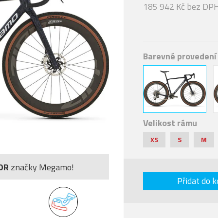
185 942 Kč bez DP
Barevné provedení
Velikost rámu
XS
S
M
OR
značky Megamo!
Přidat do k