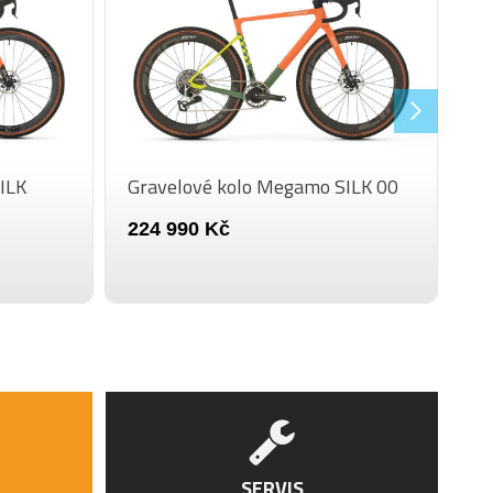
rmeter Crankset
m Red AXS
 Red AXS, Paceline X 160 mm, 2-pístová
učová brzda
ILK
Gravelové kolo Megamo SILK 00
 Red AXS, Paceline X 160 mm, 2-pístová
učová brzda
224 990 Kč
lli Cintauro Gravel RC Classic 622-45 Tan
wall
 303 XPLR SW, 54mm Tubeless ready Carbon
 ZR1 DB bearings, Front axle 12 x 100 mm
 ZR1 DB bearings, Rear axle 12 x 142 mm
on Gravel Racing Handlebar, kompletně
SERVIS