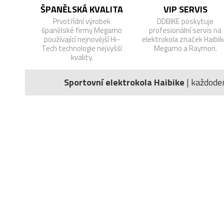
ŠPANĚLSKÁ KVALITA
VIP SERVIS
Prvotřídní výrobek
DDBIKE poskytuje
španělské firmy Megamo
profesionální servis na
používající nejnovější Hi-
elektrokola značek Haibik
Tech technologie nejvyšší
Megamo a Raymon.
kvality.
Sportovní elektrokola Haibike
| každode