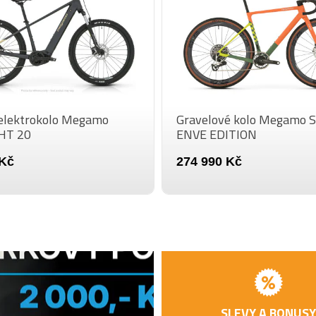
PŘEVODNÍK
Powe
BRZDOVÁ
Sra
PÁČKA
BRZDA
Sram
(PŘEDNÍ)
koto
elektrokolo Megamo
Gravelové kolo Megamo S
BRZDA
Sram
HT 20
ENVE EDITION
(ZADNÍ)
koto
Pire
 Kč
274 990 Kč
PLÁŠTĚ
Side
Zipp
RÁFKY
rim
PŘEDNÍ
Zipp
NÁBOJ
ZADNÍ NÁBOJ
Zipp
Carb
ŘÍDÍTKA
SLEVY A BONUSY