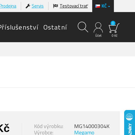
Prodejna
Servis
Testovací trať
KČ
0
Příslušenství
Ostatní
Účet
0 Kč
Kč
Kód výrobku:
MG14000304K
Výrobce:
Megamo