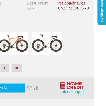
Dostupnost:
Na objednávku
H
EAN:
8424735007578
L
XL
ošíku
Jak nakoupit?