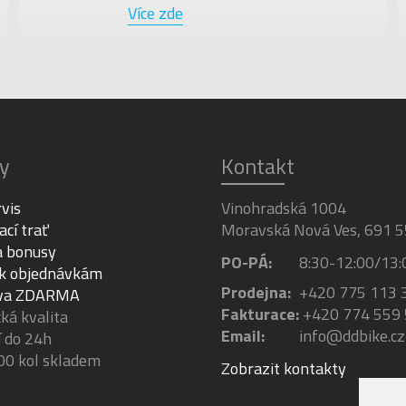
Více zde
y
Kontakt
rvis
Vinohradská 1004
ací trať
Moravská Nová Ves, 691 5
a bonusy
PO-PÁ:
8:30-12:00/13:
 k objednávkám
Prodejna:
+420 775 113 
va ZDARMA
Fakturace:
+420 774 559
á kvalita
Email:
info@ddbike.cz
 do 24h
00 kol skladem
Zobrazit kontakty