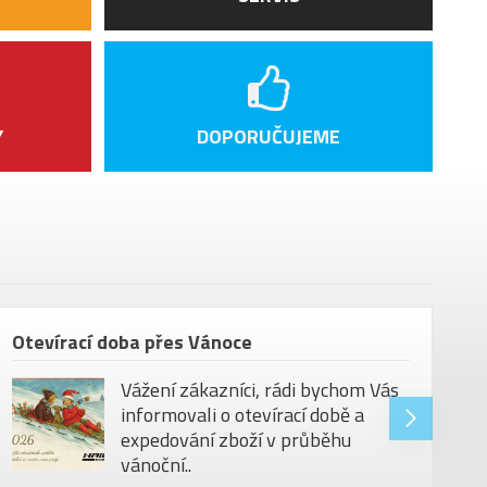
grované vnitřní vedení lanek
m
k Vento Argo X1
mo Gravel Advanced Carbon Seat Post
Y
DOPORUČUJEME
pedálů
kg
Otevírací doba přes Vánoce
Vážení zákazníci, rádi bychom Vás
informovali o otevírací době a
expedování zboží v průběhu
vánoční..