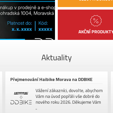
inte
GRIPY
Foa
SEDLO
Fizi
SEDLOVKA
Mega
AKČNÍ PRODUKT
PEDÁLY
bez 
MAX.
HMOTNOST
105 
JEZDCE
Aktuality
VELIKOST KOL
28"
Přejmenování Haibike Morava na DDBIKE
Vážení zákazníci, dovolte, abychom
Vám na úvod popřáli vše dobré do
nového roku 2026. Děkujeme Vám
..