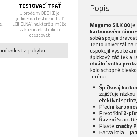
Popis
TESTOVACÍ TRAŤ
U prodejny DDBIKE je
jedinečná testovací trať
e,
„CIHELNA“, na které si může
Megamo SILK 00
je
zákazník elektrokolo
karbonovém rámu s
otestovat.
sobě spojuje dravos
Tento univerzál na 
nní radost z pohybu
uspokojil vysoké amb
špičkový zážitek a r
ideální volba pro 
kolo schopné bleskov
terénu.
Špičkový karbo
zajišťuje nízko
efektivní sprint
Přední
karbono
Prvotřídní
2-pís
Řazení
Sram R
Pláště
značky Pi
Barva kola –
ja