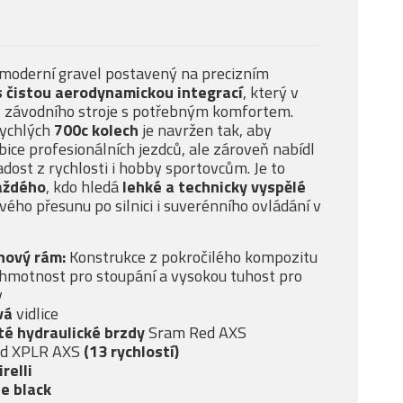
 moderní gravel postavený na precizním
 čistou aerodynamickou integrací
, který v
t závodního stroje s potřebným komfortem.
rychlých
700c kolech
je navržen tak, aby
ice profesionálních jezdců, ale zároveň nabídl
adost z rychlosti i hobby sportovcům. Je to
každého
, kdo hledá
lehké a technicky vyspělé
ého přesunu po silnici i suverénního ovládání v
nový rám:
Konstrukce z pokročilého kompozitu
u hmotnost pro stoupání a vysokou tuhost pro
y
vá
vidlice
té
hydraulické brzdy
Sram Red AXS
ed XPLR AXS
(13 rychlostí)
relli
de black