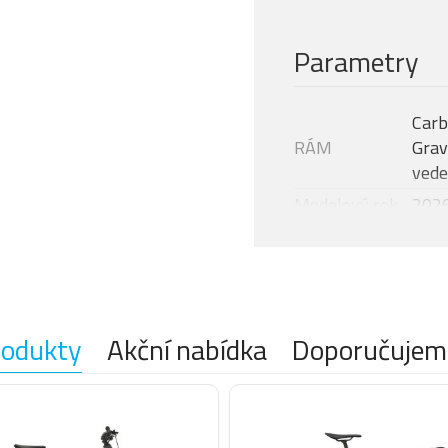
Parametry
Carb
RÁM
Grav
vede
Modelový rok
202
VIDLICE
Carb
ŘAZENÍ
Sram
ŘADÍCÍ PÁČKA
Sram
KAZETOVÝ
rodukty
Akční nabídka
Doporučujem
PASTOREK
Sram
(ZADNÍ)
ŘETĚZ
SRAM
Sram