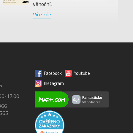
vánoční..
Více zde
Facebook
Youtube
Instagram
5
00-17:00
366
 565