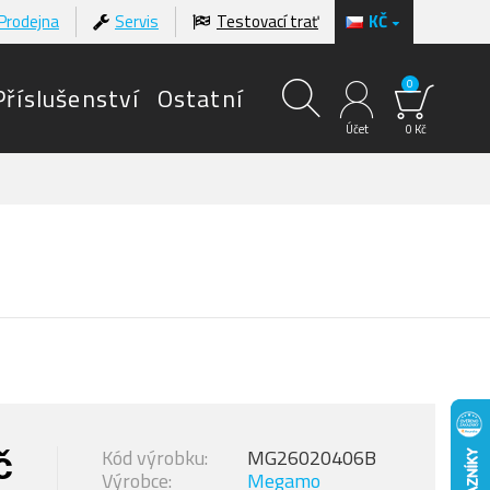
Prodejna
Servis
Testovací trať
KČ
0
Příslušenství
Ostatní
Účet
0 Kč
č
Kód výrobku:
MG26020406B
Výrobce:
Megamo