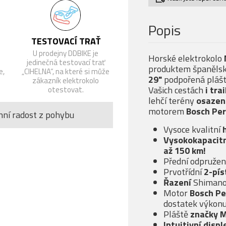
Popis
TESTOVACÍ TRAŤ
U prodejny DDBIKE je
Horské elektrokolo
jedinečná testovací trať
produktem španělské
e,
„CIHELNA“, na které si může
29"
podpořená pláš
zákazník elektrokolo
Vašich cestách
i tra
otestovat.
lehčí terény
osazen
motorem
Bosch Per
nní radost z pohybu
Vysoce kvalitní
Vysokokapacitn
až 150 km!
Přední odpružen
Prvotřídní
2-pís
Řazení
Shiman
Motor
Bosch Pe
dostatek výkon
Pláště
značky 
Intuitivní displ