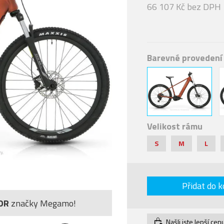
66 107 Kč bez DPH
Barevné provedení
Velikost rámu
S
M
L
Přidat do k
OR
značky Megamo!
Našli jste lepší cen