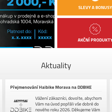
SLEVY A BONUSY
ŘÍDÍTKA
GRIPY
PŘEDSTAVEC
AKČNÍ PRODUKT
HLAVOVÉ SLOŽENÍ
SEDLO
SEDLOVKA
Aktuality
PEDÁLY
MAX. HMOTNOST
JEZDCE
Přejmenování Haibike Morava na DDBIKE
VELIKOST KOL
Vážení zákazníci, dovolte, abychom
Vám na úvod popřáli vše dobré do
nového roku 2026. Děkujeme Vám