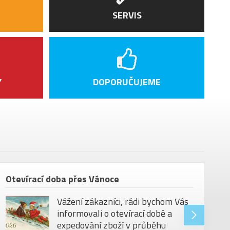
BOOST EBIKE+
SERVIS
Megamo Alloy 31,8 x 680 mm, 9º Back
Sweep
Megamo grips
Satori Viper 3D Forged 31,8, ±7º Rise
Y
DOPORUČUJEME
Acros AZX-673 ZS56
Selle Royal SRX Open
Megamo hliník Ø 30.9 mm
bez pedálů
130 kg
Otevírací doba přes Vánoce
29"
Vážení zákazníci, rádi bychom Vás
informovali o otevírací době a
expedování zboží v průběhu