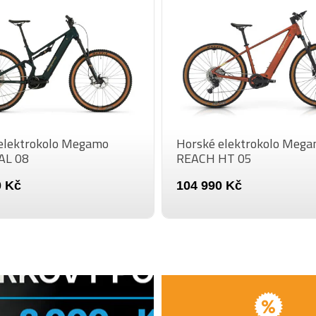
ŘADÍCÍ PÁČKA
KAZETOVÝ PASTOR
(ZADNÍ)
ŘETĚZ
PŘEVODNÍK
BRZDOVÁ PÁČKA
elektrokolo Megamo
Horské elektrokolo Meg
AL 08
REACH HT 05
BRZDA (PŘEDNÍ)
0 Kč
104 990 Kč
BRZDA (ZADNÍ)
PLÁŠTĚ
RÁFKY
PŘEDNÍ NÁBOJ
ZADNÍ NÁBOJ