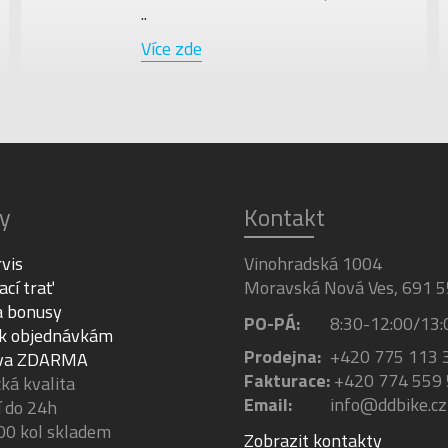
..
Více zde
y
Kontakt
rvis
Vinohradská 1004
ací trať
Moravská Nová Ves, 691 5
a bonusy
PO-PÁ:
8:30-12:00/13:
 k objednávkám
Prodejna:
+420 775 113 
va ZDARMA
Fakturace:
+420 774 559
á kvalita
Email:
info@ddbike.cz
 do 24h
00 kol skladem
Zobrazit kontakty