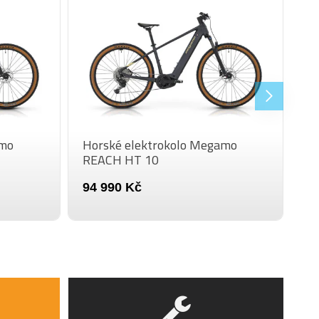
ShadowPlus 10-rychlostí
Shimano Cues U6000, rapidfire plus
EK
Shimano CUES LG300 11-48T
Shimano CN-LG500
FSA Bosch
Shimano MT200
amo
Horské elektrokolo Megamo
REACH HT 10
Shimano MT200, 180mm, 2-pístová
kotoučová brzda
94 990 Kč
Shimano MT200, 180mm, 2-pístová
kotoučová brzda
Maxxis 29 x 2.2 Ikon
Megamo 29 FW Disc, hliník
Megamo Hubs, Front axle 15 x 110 mm
Megamo Hubs, Rear axle 12 x 148 mm