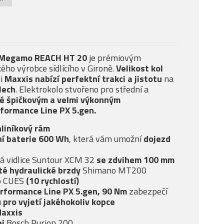
Megamo REACH HT 20
je prémiovým
ho výrobce sídlícího v Gironě.
Velikost kol
ti
Maxxis nabízí
perfektní trakci a jistotu
na
ilech
. Elektrokolo stvořeno pro střední a
é špičkovým a velmi
výkonným
formance Line PX 5.gen
.
hliníkový rám
í baterie 600 Wh
, která vám umožní
dojezd
á vidlice Suntour XCM 32
se
zdvihem 100 mm
té
hydraulické brzdy
Shimano MT200
o CUES
(10 rychlostí)
rformance Line PX 5.gen, 90 Nm
zabezpečí
u
pro vyjetí jakéhokoliv kopce
Maxxis
ej
Bosch Purion 200