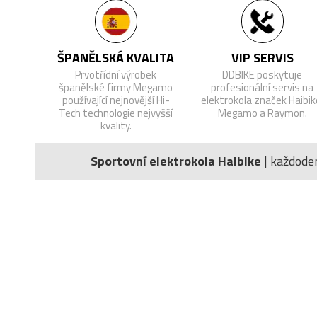
ŠPANĚLSKÁ KVALITA
VIP SERVIS
Prvotřídní výrobek
DDBIKE poskytuje
španělské firmy Megamo
profesionální servis na
používající nejnovější Hi-
elektrokola značek Haibik
Tech technologie nejvyšší
Megamo a Raymon.
kvality.
Sportovní elektrokola Haibike
| každode