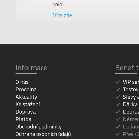
roku ..
Více zde
Informace
Benefit
O nás
VIP se
Prodejna
Testov
Aktuality
Slevy 
Ke stažení
Dárky
Doprava
Dopra
Platba
Německ
Obchodní podmínky
Dodání
Ochrana osobních údajů
Přes 4